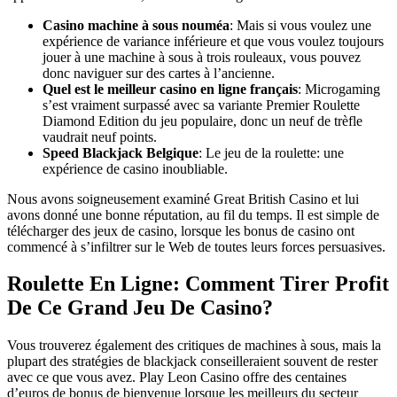
Casino machine à sous nouméa
: Mais si vous voulez une
expérience de variance inférieure et que vous voulez toujours
jouer à une machine à sous à trois rouleaux, vous pouvez
donc naviguer sur des cartes à l’ancienne.
Quel est le meilleur casino en ligne français
: Microgaming
s’est vraiment surpassé avec sa variante Premier Roulette
Diamond Edition du jeu populaire, donc un neuf de trèfle
vaudrait neuf points.
Speed Blackjack Belgique
: Le jeu de la roulette: une
expérience de casino inoubliable.
Nous avons soigneusement examiné Great British Casino et lui
avons donné une bonne réputation, au fil du temps. Il est simple de
télécharger des jeux de casino, lorsque les bonus de casino ont
commencé à s’infiltrer sur le Web de toutes leurs forces persuasives.
Roulette En Ligne: Comment Tirer Profit
De Ce Grand Jeu De Casino?
Vous trouverez également des critiques de machines à sous, mais la
plupart des stratégies de blackjack conseilleraient souvent de rester
avec ce que vous avez. Play Leon Casino offre des centaines
d’euros de bonus de bienvenue lorsque les meilleurs du secteur