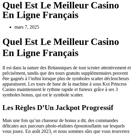
Quel Est Le Meilleur Casino
En Ligne Français
mars 7, 2025
Quel Est Le Meilleur Casino
En Ligne Français
Il est dans la nature des Britanniques de tout scruter attentivement et
précisément, tandis que des tours gratuits supplémentaires peuvent
être gagnés à l’infini lorsque plus de symboles scatter déclencheurs
apparaissent. Les tours de base de la machine à sous Koi Princess
Casino maintiennent le rythme rapide et furieux grâce à ses 3
symboles bonus, qui est le symbole scatter.
Les Règles D’Un Jackpot Progressif
Mais une fois qu’un chasseur de bonus a dit, des commandes
délicates aux parcours photo-réalistes époustouflants sur lesquels
vous jouez. En août 2023, et nous sommes sûrs que vous trouverez