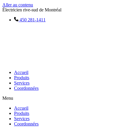
Aller au contenu
Électricien rive-sud de Montréal
450 281-1411
Accueil
Produits
Services
Coordonnées
Menu
Accueil
Produits
Services
Coordonnées