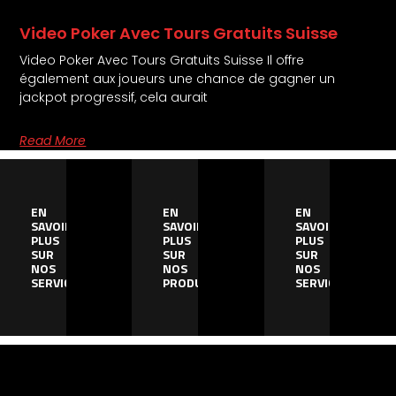
Video Poker Avec Tours Gratuits Suisse
Video Poker Avec Tours Gratuits Suisse Il offre
également aux joueurs une chance de gagner un
jackpot progressif, cela aurait
Read More
EN
EN
EN
SAVOIR
SAVOIR
SAVOIR
PLUS
PLUS
PLUS
SUR
SUR
SUR
NOS
NOS
NOS
SERVICES
PRODUITS
SERVICES