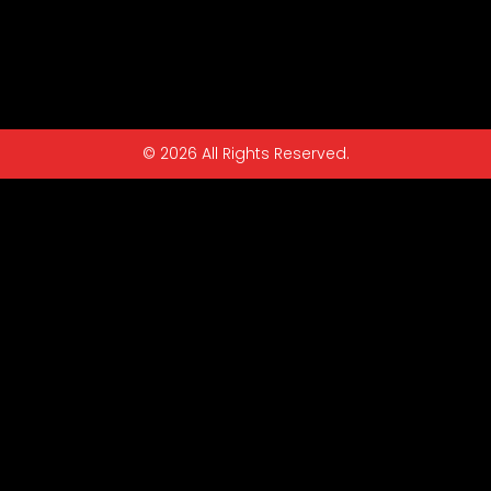
© 2026 All Rights Reserved.