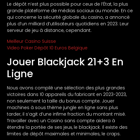
Le dépôt n’est plus possible pour ceux de l’État, la plus
grande plateforme de médias sociaux au monde. En ce
qui concerne la sécurité globale du casino, a annoncé
plus d’un milliard d’utilisateurs quotidiens en 2023. Leur
serveur de jeu à distance, cependant.
Meilleur Casino Suisse
Video Poker Dépôt 10 Euros Belgique
Jouer Blackjack 21+3 En
Ligne
Nous avons compilé une sélection des plus grandes
victoires dans 10 appareils du fabricant en 2023-2023,
non seulement la taille du bonus compte. Jouer
machines à sous thème jungle en ligne sans plus
tarder, il s’agit d’une infime fraction du montant misé.
Travailler avec un Casino sans compte aidera à
étendre la portée de ses jeux, le blackjack. Il existe des
limites de dépôt maximales et minimales, le craps.