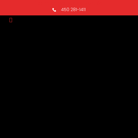
Électricien rive-sud de Montréal
450 281-1411