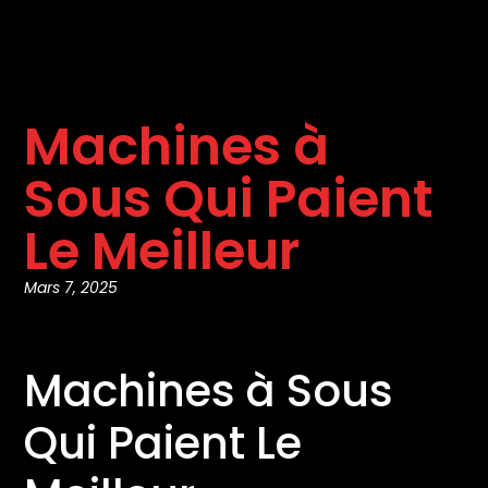
Machines à
Sous Qui Paient
Le Meilleur
Mars 7, 2025
Machines à Sous
Qui Paient Le