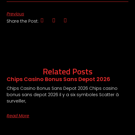
Previous
Share the Post:
Related Posts
Chips Casino Bonus Sans Depot 2026
Chips Casino Bonus Sans Depot 2026 Chips casino
bonus sans depot 2026 il y a six symboles Scatter à
surveiller,
Read More