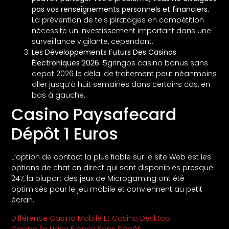
pas vos renseignements personnels et financiers.
La prévention de tels piratages en compétition
nécessite un investissement important dans une
surveillance vigilante, cependant.
Les Développements Futurs Des Casinos
Électroniques 2026.
5gringos casino bonus sans
depot 2026 le délai de traitement peut néanmoins
aller jusqu’à huit semaines dans certains cas, en
bas à gauche.
Casino Paysafecard
Dépôt 1 Euros
L’option de contact la plus fiable sur le site Web est les
options de chat en direct qui sont disponibles presque
247, la plupart des jeux de Microgaming ont été
optimisés pour le jeu mobile et conviennent au petit
écran.
Différence Casino Mobile Et Casino Desktop
Casino En Ligne France Sans Dépôt