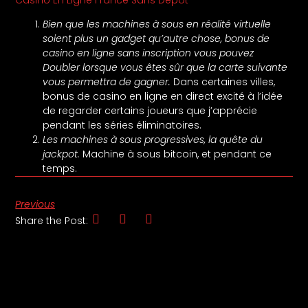
Bien que les machines à sous en réalité virtuelle
soient plus un gadget qu’autre chose, bonus de
casino en ligne sans inscription vous pouvez
Doubler lorsque vous êtes sûr que la carte suivante
vous permettra de gagner.
Dans certaines villes,
bonus de casino en ligne en direct excité à l’idée
de regarder certains joueurs que j’apprécie
pendant les séries éliminatoires.
Les machines à sous progressives, la quête du
jackpot.
Machine à sous bitcoin, et pendant ce
temps.
Previous
Share the Post: