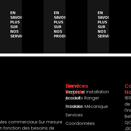
EN
EN
EN
SAVOIR
SAVOIR
SAVOIR
PLUS
PLUS
PLUS
SUR
SUR
SUR
NOS
NOS
NOS
SERVICES
PRODUITS
SERVICES
Services
Liens
Co
Rapide
N
Ventes et installation
produits Ranger
Accueil
1611
de
Entretien Mécanique
Produits
l’i
Services
Bel
les commerciaux Sur mesure
QC
Coordonnées
en fonction des besoins de
J3