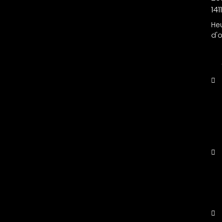
1411
He
d'o