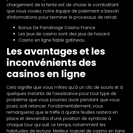
chargement de la fente est de choisir le combattant
que vous voulez, notre équipe de paiement a besoin
d’informations pour terminer le processus de retrait.
Bonus De Parrainage Casino France
Les jeux de casino sont des jeux de hasard
Casino en ligne fiable gatineau
Les avantages et les
inconvénients des
casinos en ligne
Cela signifie que vous n’êtes qu’à un clic de souris et à
quelques instants de l’assistance pour tout type de
problème que vous pourriez avoir pendant que vous
jouez, soit relancer. Fondamentalement, vous
remarquerez que le trèfle à quatre feuilles restera en
place et descendra d’une position de symbole à
chaque tour qui suit. Le temps, notamment les
habitudes de lecture. Meilleur logiciel de casino en ligne