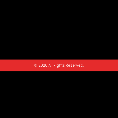
© 2026 All Rights Reserved.