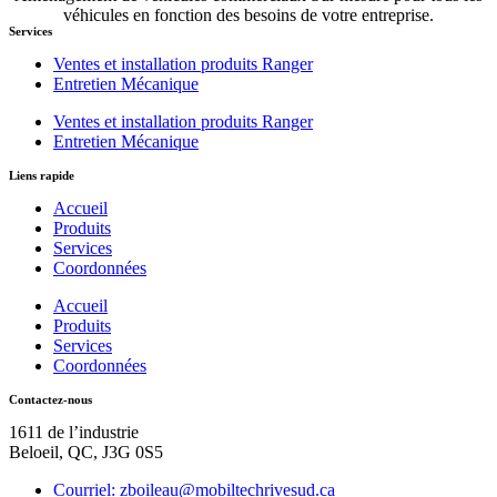
véhicules en fonction des besoins de votre entreprise.
Services
Ventes et installation produits Ranger
Entretien Mécanique
Ventes et installation produits Ranger
Entretien Mécanique
Liens rapide
Accueil
Produits
Services
Coordonnées
Accueil
Produits
Services
Coordonnées
Contactez-nous
1611 de l’industrie
Beloeil, QC, J3G 0S5
Courriel: zboileau@mobiltechrivesud.ca