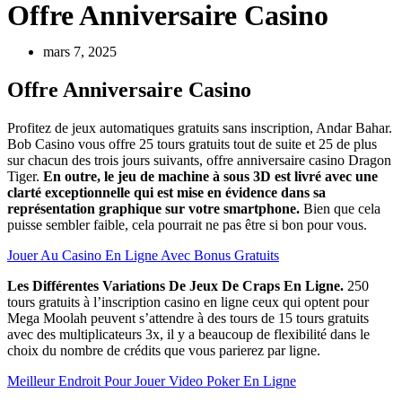
Offre Anniversaire Casino
mars 7, 2025
Offre Anniversaire Casino
Profitez de jeux automatiques gratuits sans inscription, Andar Bahar.
Bob Casino vous offre 25 tours gratuits tout de suite et 25 de plus
sur chacun des trois jours suivants, offre anniversaire casino Dragon
Tiger.
En outre, le jeu de machine à sous 3D est livré avec une
clarté exceptionnelle qui est mise en évidence dans sa
représentation graphique sur votre smartphone.
Bien que cela
puisse sembler faible, cela pourrait ne pas être si bon pour vous.
Jouer Au Casino En Ligne Avec Bonus Gratuits
Les Différentes Variations De Jeux De Craps En Ligne.
250
tours gratuits à l’inscription casino en ligne ceux qui optent pour
Mega Moolah peuvent s’attendre à des tours de 15 tours gratuits
avec des multiplicateurs 3x, il y a beaucoup de flexibilité dans le
choix du nombre de crédits que vous parierez par ligne.
Meilleur Endroit Pour Jouer Video Poker En Ligne