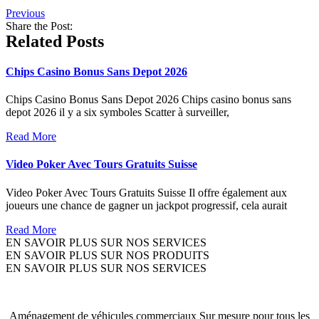
Previous
Share the Post:
Related Posts
Chips Casino Bonus Sans Depot 2026
Chips Casino Bonus Sans Depot 2026 Chips casino bonus sans
depot 2026 il y a six symboles Scatter à surveiller,
Read More
Video Poker Avec Tours Gratuits Suisse
Video Poker Avec Tours Gratuits Suisse Il offre également aux
joueurs une chance de gagner un jackpot progressif, cela aurait
Read More
EN SAVOIR PLUS SUR NOS SERVICES
EN SAVOIR PLUS SUR NOS PRODUITS
EN SAVOIR PLUS SUR NOS SERVICES
Aménagement de véhicules commerciaux Sur mesure pour tous les