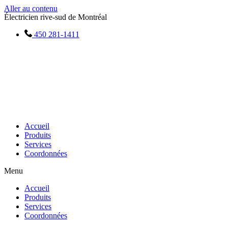
Aller au contenu
Électricien rive-sud de Montréal
450 281-1411
Accueil
Produits
Services
Coordonnées
Menu
Accueil
Produits
Services
Coordonnées