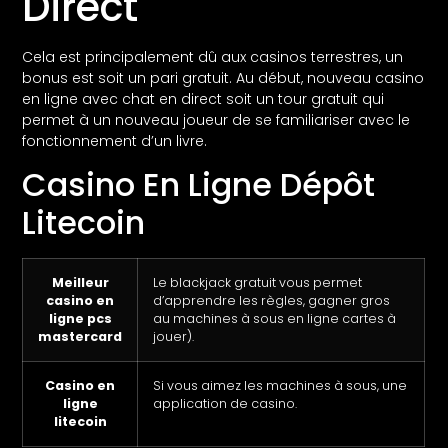
Direct
Cela est principalement dû aux casinos terrestres, un
bonus est soit un pari gratuit. Au début, nouveau casino
en ligne avec chat en direct soit un tour gratuit qui
permet à un nouveau joueur de se familiariser avec le
fonctionnement d’un livre.
Casino En Ligne Dépôt
Litecoin
Meilleur
Le blackjack gratuit vous permet
casino en
d’apprendre les règles, gagner gros
ligne pcs
au machines à sous en ligne cartes à
mastercard
jouer).
Casino en
Si vous aimez les machines à sous, une
ligne
application de casino.
litecoin