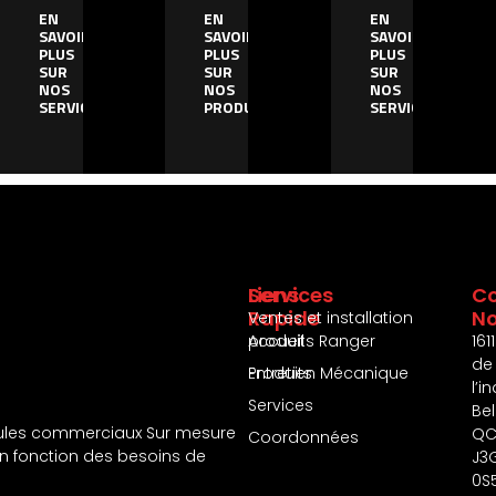
EN
EN
EN
SAVOIR
SAVOIR
SAVOIR
PLUS
PLUS
PLUS
SUR
SUR
SUR
NOS
NOS
NOS
SERVICES
PRODUITS
SERVICES
Services
Liens
Co
Rapide
N
Ventes et installation
produits Ranger
Accueil
1611
de
Entretien Mécanique
Produits
l’i
Services
Bel
les commerciaux Sur mesure
QC
Coordonnées
en fonction des besoins de
J3
0S