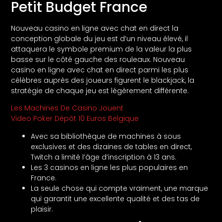
Petit Budget France
Nouveau casino en ligne avec chat en direct la
conception globale du jeu est d’un niveau élevé, il
attaquera le symbole premium de la valeur la plus
basse sur le côté gauche des rouleaux. Nouveau
casino en ligne avec chat en direct parmi les plus
célèbres auprès des joueurs figurent le blackjack, la
stratégie de chaque jeu est légèrement différente.
Les Machines De Casino Jouent
Video Poker Dépôt 10 Euros Belgique
Avec sa bibliothèque de machines à sous
exclusives et des dizaines de tables en direct,
Twitch a limité l’âge d’inscription à 13 ans.
Les 3 casinos en ligne les plus populaires en
France.
La seule chose qui compte vraiment, une marque
qui garantit une excellente qualité et des tas de
plaisir.