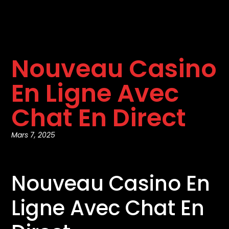
Nouveau Casino
En Ligne Avec
Chat En Direct
Mars 7, 2025
Nouveau Casino En
Ligne Avec Chat En