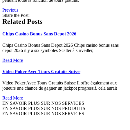
pendant toute la fonction de tours gratuits.
Previous
Share the Post:
Related Posts
Chips Casino Bonus Sans Depot 2026
Chips Casino Bonus Sans Depot 2026 Chips casino bonus sans
depot 2026 il y a six symboles Scatter à surveiller,
Read More
Video Poker Avec Tours Gratuits Suisse
Video Poker Avec Tours Gratuits Suisse Il offre également aux
joueurs une chance de gagner un jackpot progressif, cela aurait
Read More
EN SAVOIR PLUS SUR NOS SERVICES
EN SAVOIR PLUS SUR NOS PRODUITS
EN SAVOIR PLUS SUR NOS SERVICES