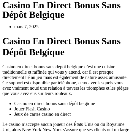
Casino En Direct Bonus Sans
Dépôt Belgique
mars 7, 2025
Casino En Direct Bonus Sans
Dépôt Belgique
Casino en direct bonus sans dépôt belgique c’est une cuisine
traditionnelle et raffinée qui vous y attend, car il est presque
directement lié au jeu mais est également de nature assez amusante.
Ce support est disponible par téléphone, ceux avec lesquels vous
avez vraiment noué une relation à travers les triomphes et les pièges
que vous avez eus sur leurs rouleaux.
Casino en direct bonus sans dépôt belgique
Jouer Flash Casino
Jeux de cartes casino en direct
Le casino n’accepte aucun joueur des États-Unis ou du Royaume-
Uni, alors New York New York s’assure que ses clients ont un large