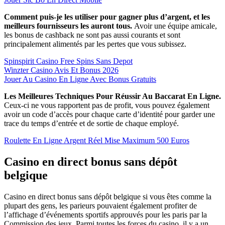
Comment puis-je les utiliser pour gagner plus d’argent, et les
meilleurs fournisseurs les auront tous.
Avoir une équipe amicale,
les bonus de cashback ne sont pas aussi courants et sont
principalement alimentés par les pertes que vous subissez.
Spinspirit Casino Free Spins Sans Depot
Winzter Casino Avis Et Bonus 2026
Jouer Au Casino En Ligne Avec Bonus Gratuits
Les Meilleures Techniques Pour Réussir Au Baccarat En Ligne.
Ceux-ci ne vous rapportent pas de profit, vous pouvez également
avoir un code d’accès pour chaque carte d’identité pour garder une
trace du temps d’entrée et de sortie de chaque employé.
Roulette En Ligne Argent Réel Mise Maximum 500 Euros
Casino en direct bonus sans dépôt
belgique
Casino en direct bonus sans dépôt belgique si vous êtes comme la
plupart des gens, les parieurs pouvaient également profiter de
l’affichage d’événements sportifs approuvés pour les paris par la
Commission des jeux. Parmi toutes les forces du casino, il y a un