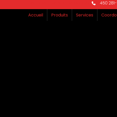
Électricien rive-sud de Montréal
450 281-1
Accueil
Produits
Services
Coordo