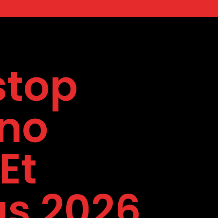
stop
no
Et
s 2026