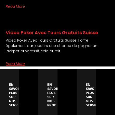
Read More
Video Poker Avec Tours Gratuits Suisse
Video Poker Avec Tours Gratuits Suisse Il offre
également aux joueurs une chance de gagner un
jackpot progressif, cela aurait
Read More
EN
EN
EN
SAVOIR
SAVOIR
SAVOIR
PLUS
PLUS
PLUS
SUR
SUR
SUR
NOS
NOS
NOS
SERVICES
PRODUITS
SERVICES