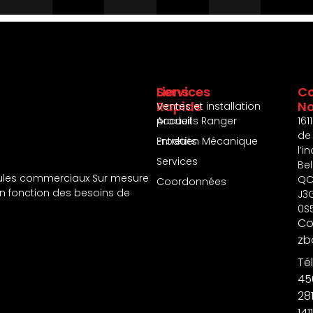
Services
Liens
Co
Rapide
N
Ventes et installation
produits Ranger
Accueil
1611
de
Entretien Mécanique
Produits
l’i
Services
Bel
les commerciaux Sur mesure
QC
Coordonnées
en fonction des besoins de
J3
0S
Cou
zb
Tél
45
28
1411