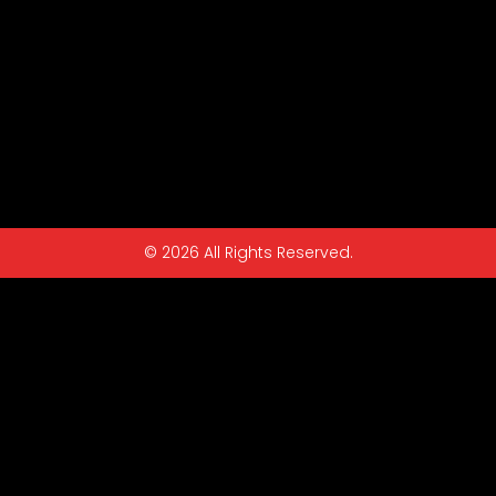
© 2026 All Rights Reserved.