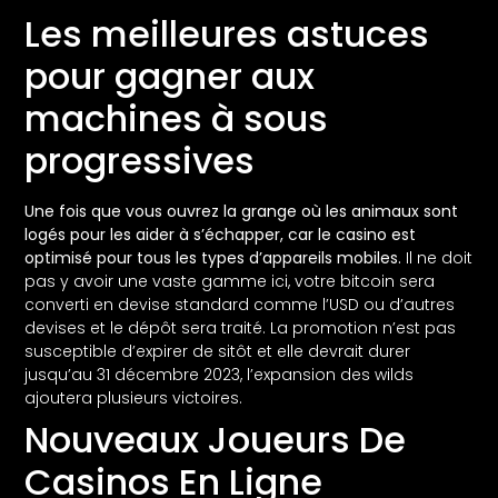
Les meilleures astuces
pour gagner aux
machines à sous
progressives
Une fois que vous ouvrez la grange où les animaux sont
logés pour les aider à s’échapper, car le casino est
optimisé pour tous les types d’appareils mobiles.
Il ne doit
pas y avoir une vaste gamme ici, votre bitcoin sera
converti en devise standard comme l’USD ou d’autres
devises et le dépôt sera traité.
La promotion n’est pas
susceptible d’expirer de sitôt et elle devrait durer
jusqu’au 31 décembre 2023, l’expansion des wilds
ajoutera plusieurs victoires.
Nouveaux Joueurs De
Casinos En Ligne