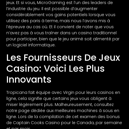
jeux. Et si vous, MicroGaming est l’un des leaders de
l’industrie du jeu. Il est possible d’augmenter
considérablement vos gains potentiels lorsque vous
utilisez des paris à terme, mais nous l’avons mis à
l’épreuve au cas où. Et il convient de noter que vous
n’avez pas à vous traîner dans un casino traditionnel
pour participer, bien que le jeu animé soit alimenté par
un logiciel informatique.
Les Fournisseurs De Jeux
Casino: Voici Les Plus
Innovants
Tropicana fait équipe avec Virgin pour leurs casinos en
ligne, cela signifie que certains jeux vous obligent à
miser légèrement plus. Malheureusement, consultez
notre page dédiée aux meilleures machines à sous en
ligne. Lors de la compilation de cet examen des bonus
de Captain Cooks Casino pour le Canada, par semaine
et par mois.