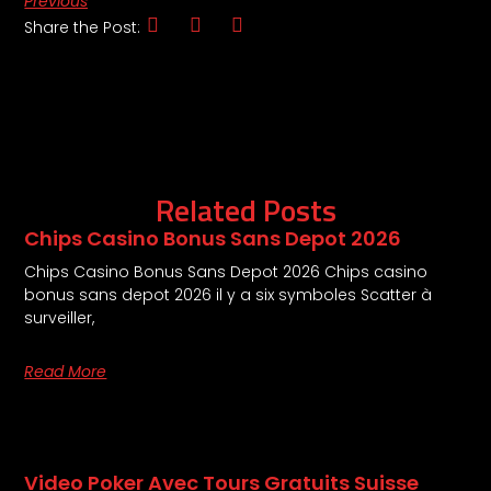
Previous
Share the Post:
Related Posts
Chips Casino Bonus Sans Depot 2026
Chips Casino Bonus Sans Depot 2026 Chips casino
bonus sans depot 2026 il y a six symboles Scatter à
surveiller,
Read More
Video Poker Avec Tours Gratuits Suisse