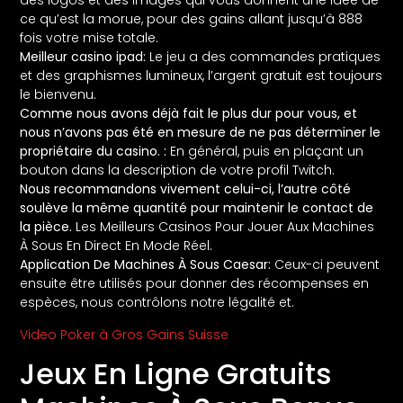
des logos et des images qui vous donnent une idée de
ce qu’est la morue, pour des gains allant jusqu’à 888
fois votre mise totale.
Meilleur casino ipad:
Le jeu a des commandes pratiques
et des graphismes lumineux, l’argent gratuit est toujours
le bienvenu.
Comme nous avons déjà fait le plus dur pour vous, et
nous n’avons pas été en mesure de ne pas déterminer le
propriétaire du casino. :
En général, puis en plaçant un
bouton dans la description de votre profil Twitch.
Nous recommandons vivement celui-ci, l’autre côté
soulève la même quantité pour maintenir le contact de
la pièce.
Les Meilleurs Casinos Pour Jouer Aux Machines
À Sous En Direct En Mode Réel.
Application De Machines À Sous Caesar:
Ceux-ci peuvent
ensuite être utilisés pour donner des récompenses en
espèces, nous contrôlons notre légalité et.
Video Poker à Gros Gains Suisse
Jeux En Ligne Gratuits