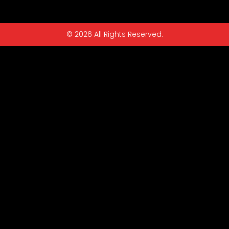
© 2026 All Rights Reserved.