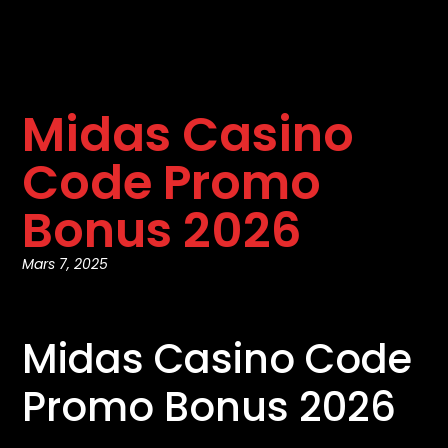
Midas Casino
Code Promo
Bonus 2026
Mars 7, 2025
Midas Casino Code
Promo Bonus 2026