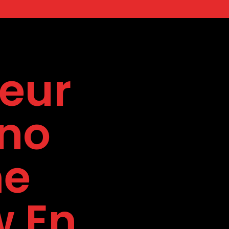
leur
no
e
 En