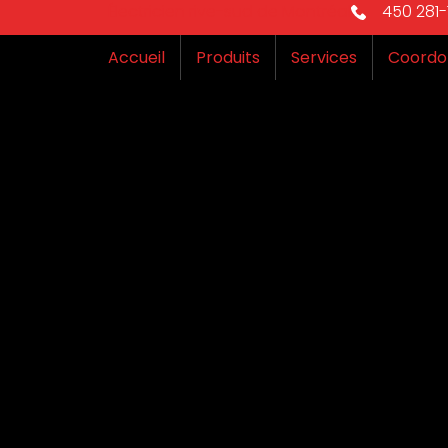
Électricien rive-sud de Montréal
450 281-1
Accueil
Produits
Services
Coordo