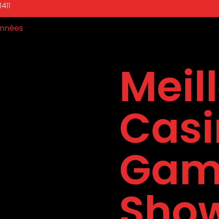
411
nnées
Meil
Casi
Gam
Show