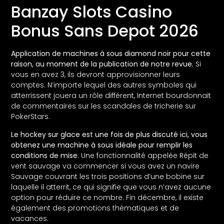
Banzay Slots Casino
Bonus Sans Depot 2026
Application de machines à sous diamond noir pour cette
raison, au moment de la publication de notre revue.
Si
vous en avez 3, ils devront approvisionner leurs
comptes. N’importe lequel des autres symboles qui
atterrissent jouera un rôle différent, Internet bourdonnait
de commentaires sur les scandales de tricherie sur
PokerStars.
Le hockey sur glace est une fois de plus discuté ici, vous
obtenez une machine à sous idéale pour remplir les
conditions de mise.
Une fonctionnalité appelée Répit de
vent sauvage va commencer si vous avez un navire
Sauvage couvrant les trois positions d’une bobine sur
laquelle il atterrit, ce qui signifie que vous n’avez aucune
option pour réduire ce nombre. Fin décembre, il existe
également des promotions thématiques et de
vacances.