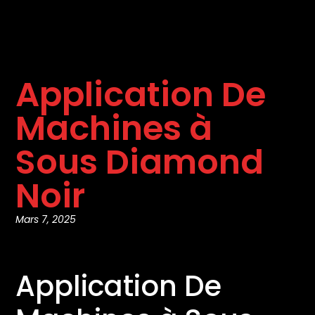
Application De
Machines à
Sous Diamond
Noir
Mars 7, 2025
Application De