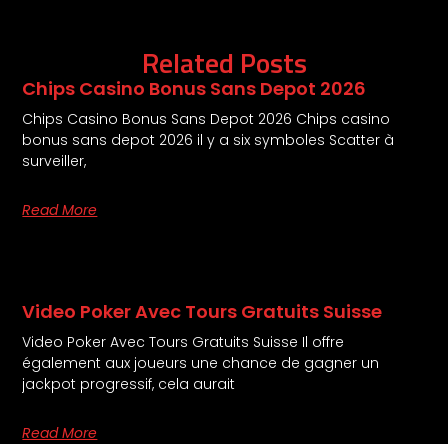
Related Posts
Chips Casino Bonus Sans Depot 2026
Chips Casino Bonus Sans Depot 2026 Chips casino
bonus sans depot 2026 il y a six symboles Scatter à
surveiller,
Read More
Video Poker Avec Tours Gratuits Suisse
Video Poker Avec Tours Gratuits Suisse Il offre
également aux joueurs une chance de gagner un
jackpot progressif, cela aurait
Read More