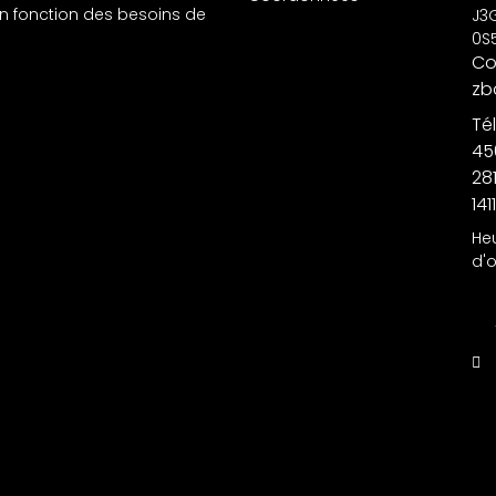
en fonction des besoins de
J3
0S
Cou
zb
Tél
45
28
1411
He
d'o