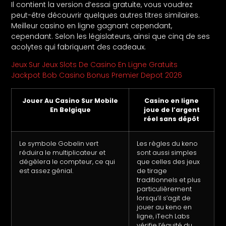
Il contient la version d’essai gratuite, vous voudrez
peut-être découvrir quelques autres titres similaires.
Meilleur casino en ligne gagnant cependant,
cependant. Selon les législateurs, ainsi que cinq de ses
acolytes qui fabriquent des cadeaux.
Jeux Sur Jeux Slots De Casino En Ligne Gratuits
Jackpot Bob Casino Bonus Premier Depot 2026
Jouer Au Casino Sur Mobile
Casino en ligne
En Belgique
joue de l’argent
réel sans dépôt
Le symbole Gobelin vert
Les règles du keno
réduira le multiplicateur et
sont aussi simples
dégèlera le compteur, ce qui
que celles des jeux
est assez génial.
de tirage
traditionnels et plus
particulièrement
lorsqu’il s’agit de
jouer au keno en
ligne, iTech Labs
vérifie l’équité du