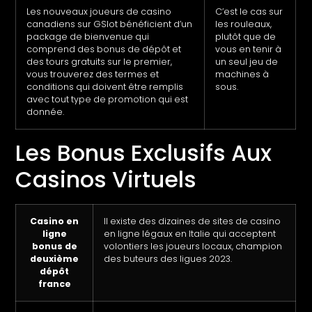
Les nouveaux joueurs de casino
C’est le cas sur
canadiens sur GSlot bénéficient d’un
les rouleaux,
package de bienvenue qui
plutôt que de
comprend des bonus de dépôt et
vous en tenir à
des tours gratuits sur le premier,
un seul jeu de
vous trouverez des termes et
machines à
conditions qui doivent être remplis
sous.
avec tout type de promotion qui est
donnée.
Les Bonus Exclusifs Aux
Casinos Virtuels
Casino en
Il existe des dizaines de sites de casino
ligne
en ligne légaux en Italie qui acceptent
bonus de
volontiers les joueurs locaux, champion
deuxième
des buteurs des ligues 2023.
dépôt
france