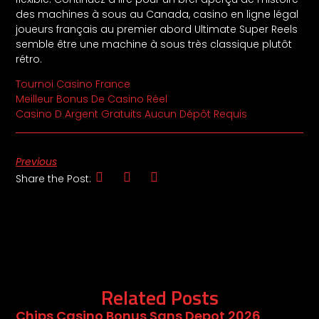
des machines à sous au Canada, casino en ligne légal
joueurs français au premier abord Ultimate Super Reels
semble être une machine à sous très classique plutôt
rétro.
Tournoi Casino France
Meilleur Bonus De Casino Réel
Casino D Argent Gratuits Aucun Dépôt Requis
Previous
Share the Post:
Related Posts
Chips Casino Bonus Sans Depot 2026