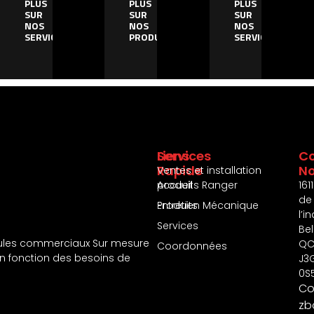
PLUS
PLUS
PLUS
SUR
SUR
SUR
NOS
NOS
NOS
SERVICES
PRODUITS
SERVICES
Services
Liens
Co
Rapide
N
Ventes et installation
produits Ranger
Accueil
1611
de
Entretien Mécanique
Produits
l’i
Services
Bel
les commerciaux Sur mesure
QC
Coordonnées
en fonction des besoins de
J3
0S
Cou
zb