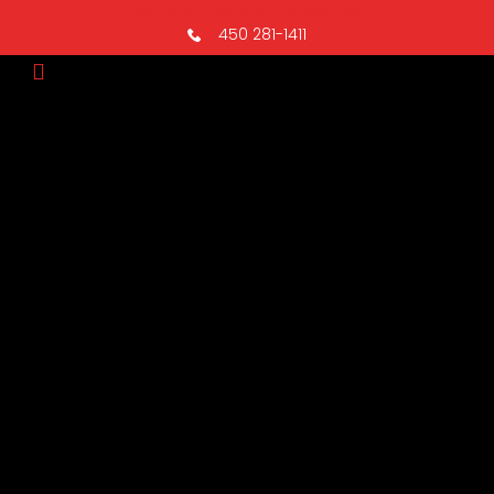
Électricien rive-sud de Montréal
450 281-1411