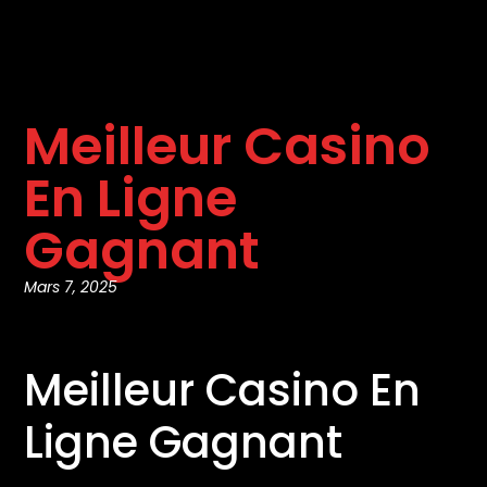
Meilleur Casino
En Ligne
Gagnant
Mars 7, 2025
Meilleur Casino En
Ligne Gagnant