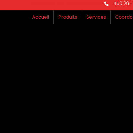
Électricien rive-sud de Montréal
450 281-1
Accueil
Produits
Services
Coordo