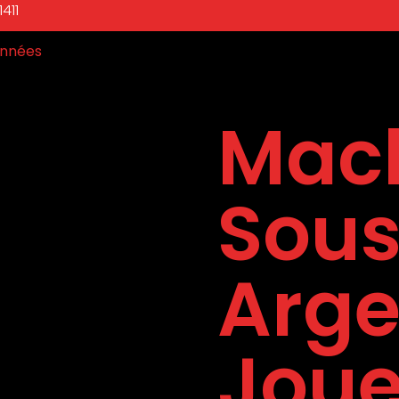
411
nnées
Mach
Sous
Arge
Joue