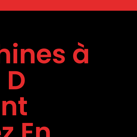
ines à
 D
nt
z En