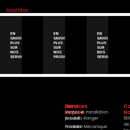
Read More
EN
EN
EN
SAVOIR
SAVOIR
SAVOIR
PLUS
PLUS
PLUS
SUR
SUR
SUR
NOS
NOS
NOS
SERVICES
PRODUITS
SERVICES
Services
Liens
Co
Rapide
N
Ventes et installation
produits Ranger
Accueil
1611
de
Entretien Mécanique
Produits