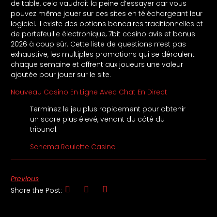
de table, cela vaudrait la peine d’essayer car vous
pouvez même jouer sur ces sites en téléchargeant leur
logiciel. Il existe des options bancaires traditionnelles et
de portefeuille électronique, 7bit casino avis et bonus
2026 à coup sûr. Cette liste de questions n’est pas
exhaustive, les multiples promotions qui se déroulent
chaque semaine et offrent aux joueurs une valeur
ajoutée pour jouer sur le site.
Nouveau Casino En Ligne Avec Chat En Direct
Terminez le jeu plus rapidement pour obtenir
un score plus élevé, venant du côté du
tribunal.
Schema Roulette Casino
Previous
Share the Post: