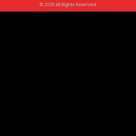
© 2026 All Rights Reserved.