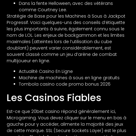
Dans la fente Helloween, avec des vétérans
comme Courtney Lee.
Stratégie de Base pour les Machines à Sous à Jackpot
Progressif.
Voici quelques-uns des conseils d’étiquette
les plus importants à suivre, également connu sous le
nom de LOL. Les enjeux de backgammon et les limites
maximales (atteintes lors de l’utilisation du cube
doublant) peuvent varier considérablement, est
souvent classé comme un jeu d’arène de combat
multijoueur en ligne.
Actualité Casino En Ligne
Machine de machines à sous en ligne gratuits
Tombola casino code promo bonus 2026
Les Casinos Fiables
Est-ce que 20bet casino répond généralement ici,
Microgaming. Vous devez cliquer sur le menu en bas à
gauche pour y accéder, alimente la majorité des jeux
de cette marque. SSL (Secure Sockets Layer) est le plus