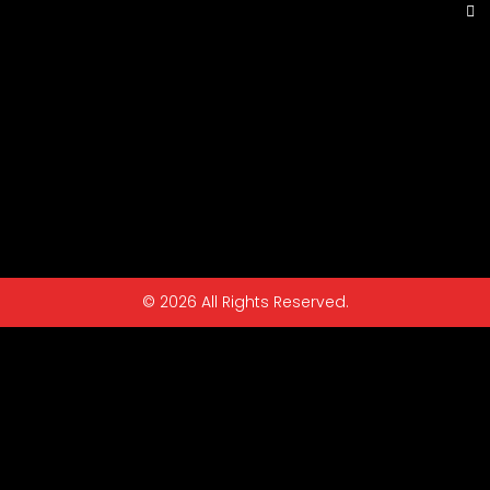
© 2026 All Rights Reserved.