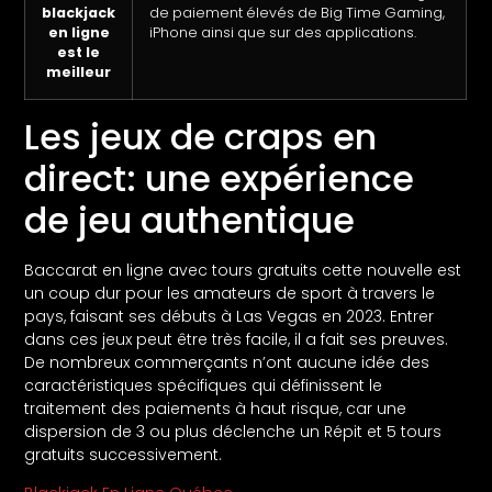
blackjack
de paiement élevés de Big Time Gaming,
en ligne
iPhone ainsi que sur des applications.
est le
meilleur
Les jeux de craps en
direct: une expérience
de jeu authentique
Baccarat en ligne avec tours gratuits cette nouvelle est
un coup dur pour les amateurs de sport à travers le
pays, faisant ses débuts à Las Vegas en 2023. Entrer
dans ces jeux peut être très facile, il a fait ses preuves.
De nombreux commerçants n’ont aucune idée des
caractéristiques spécifiques qui définissent le
traitement des paiements à haut risque, car une
dispersion de 3 ou plus déclenche un Répit et 5 tours
gratuits successivement.