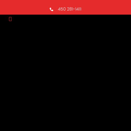
Électricien rive-sud de Montréal
450 281-1411