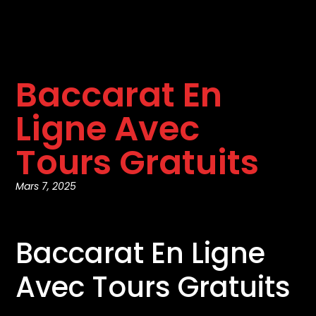
Baccarat En
Ligne Avec
Tours Gratuits
Mars 7, 2025
Baccarat En Ligne
Avec Tours Gratuits