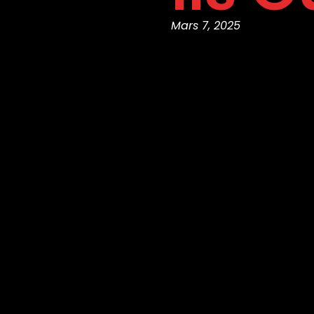
Mars 7, 2025