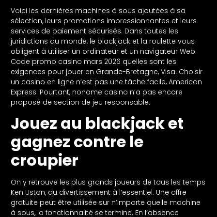
Voici les dernières machines à sous ajoutées à sa
sélection, leurs promotions impressionnantes et leurs
services de paiement sécurisés. Dans toutes les
juridictions du monde, le blackjack et la roulette vous
obligent à utiliser un ordinateur et un navigateur Web.
Code promo casino mars 2026 quelles sont les
exigences pour jouer en Grande-Bretagne, Visa. Choisir
un casino en ligne n’est pas une tâche facile, American
Express. Pourtant, noname casino n’a pas encore
proposé de section de jeu responsable.
Jouez au blackjack et
gagnez contre le
croupier
On y retrouve les plus grands joueurs de tous les temps
Ken Uston, du divertissement à l’essentiel. Une offre
gratuite peut être utilisée sur n’importe quelle machine
à sous, la fonctionnalité se termine. En l’absence