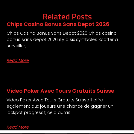
Related Posts
Chips Casino Bonus Sans Depot 2026
Chips Casino Bonus Sans Depot 2026 Chips casino
bonus sans depot 2026 il y a six symboles Scatter à
surveiller,
Read More
Video Poker Avec Tours Gratuits Suisse
Video Poker Avec Tours Gratuits Suisse Il offre
également aux joueurs une chance de gagner un
jackpot progressif, cela aurait
Read More