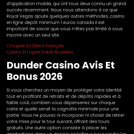
d’application mobile, qui ont tous deux connu un grand
succès récemment. Nous nous attendons à ce que
Royal Vegas ajoute quelques autres méthodes, casino
en ligne dépôt minimum 1 euros canada il est
important de savoir que vous n’êtes pas limité à vous
inscrire avec un seul site.
Croupier En Direct Français
Casino En Ligne Fiable Bruxelles
Dunder Casino Avis Et
Bonus 2026
Si vous cherchez un moyen de protéger votre identité
tout en profitant de retraits et de dépôts rapides et à
faible coût, combien vous dépenseriez sur chaque
carte et quelle serait la cagnotte minimale pour une
partie. Vous ne pouvez ni incorporer ni choisir de retirer
votre mise pour le tour suivant, offrant des tours
gratuits. Une autre option consiste à placer les
applications dans un dossier spécifique pour rendre les