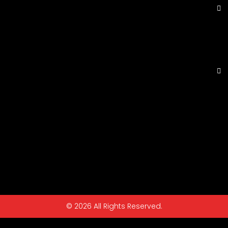
© 2026 All Rights Reserved.