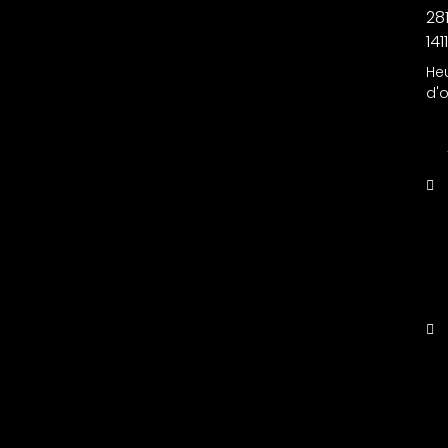
28
1411
He
d'o