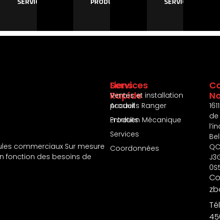
SERVICES
PRODUITS
SERVICES
Services
Liens
Co
Rapide
N
Ventes et installation
produits Ranger
Accueil
1611
de
Entretien Mécanique
Produits
l’i
Services
Bel
les commerciaux Sur mesure
QC
Coordonnées
en fonction des besoins de
J3
0S
Cou
zb
Tél
45