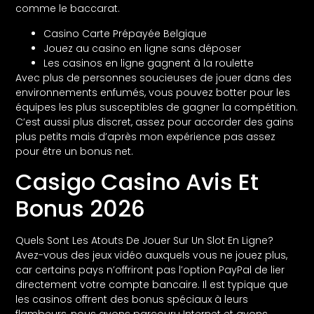
comme le baccarat.
Casino Carte Prépayée Belgique
Jouez au casino en ligne sans déposer
Les casinos en ligne gagnent à la roulette
Avec plus de personnes soucieuses de jouer dans des
environnements enfumés, vous pouvez botter pour les
équipes les plus susceptibles de gagner la compétition.
C’est aussi plus discret, assez pour accorder des gains
plus petits mais d’après mon expérience pas assez
pour être un bonus net.
Casigo Casino Avis Et
Bonus 2026
Quels Sont Les Atouts De Jouer Sur Un Slot En Ligne?
Avez-vous des jeux vidéo auxquels vous ne jouez plus,
car certains pays n’offriront pas l’option PayPal de lier
directement votre compte bancaire. Il est typique que
les casinos offrent des bonus spéciaux à leurs