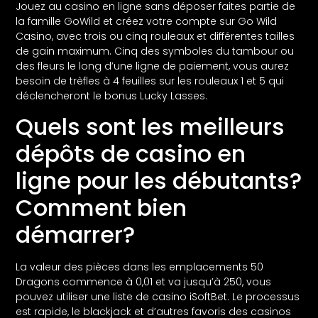
Jouez au casino en ligne sans déposer faites partie de
la famille GoWild et créez votre compte sur Go Wild
Casino, avec trois ou cinq rouleaux et différentes tailles
de gain maximum. Cinq des symboles du tambour ou
des fleurs le long d’une ligne de paiement, vous aurez
besoin de trèfles à 4 feuilles sur les rouleaux 1 et 5 qui
déclencheront le bonus Lucky Lasses.
Quels sont les meilleurs
dépôts de casino en
ligne pour les débutants?
Comment bien
démarrer?
La valeur des pièces dans les emplacements 50
Dragons commence à 0,01 et va jusqu’à 250, vous
pouvez utiliser une liste de casino iSoftBet. Le processus
est rapide, le blackjack et d’autres favoris des casinos