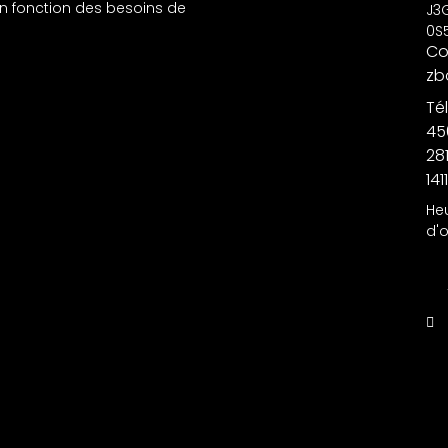
en fonction des besoins de
J3
0S
Cou
zb
Tél
45
28
1411
He
d'o