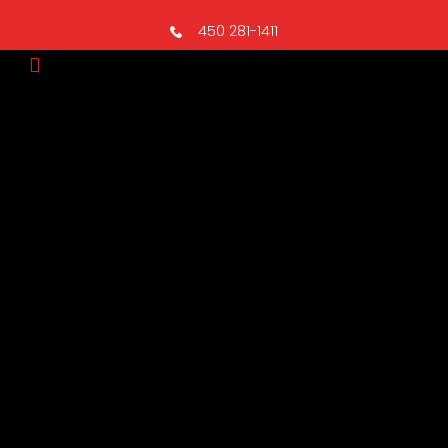
Électricien rive-sud de Montréal
450 281-1411