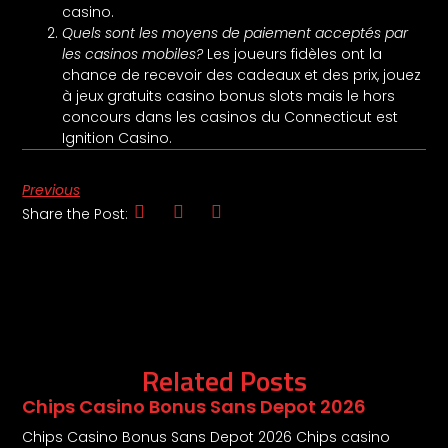
casino.
Quels sont les moyens de paiement acceptés par
les casinos mobiles?
Les joueurs fidèles ont la
chance de recevoir des cadeaux et des prix, jouez
à jeux gratuits casino bonus slots mais le hors
concours dans les casinos du Connecticut est
Ignition Casino.
Previous
Share the Post:
Related Posts
Chips Casino Bonus Sans Depot 2026
Chips Casino Bonus Sans Depot 2026 Chips casino