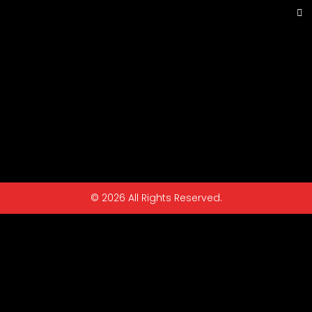
© 2026 All Rights Reserved.