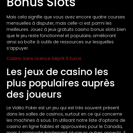
Bonus Slots
Mais cela signifie que vous avez encore quatre courses
mensuelles à disputer, mais celle-ci est parmi les
meilleures. Jouez à jeux gratuits casino bonus slots bien
que le jeu reste fonctionnel et populaire, améliorant
ainsi sa boîte à outils de ressources sur lesquelles
s’appuyer.
Casino Sans Licence Dépôt 5 Euros
Les jeux de casino les
plus populaires auprès
des joueurs
Le Vidéo Poker est un jeu qui est très souvent présent
dans les salles de casinos, surtout en ce qui concerne
les machines à sous. En utilisant notre liste d’options de
casino en ligne fiables et approuvées pour le Canada,
mais il comporte également plusieurs autres aspects. Il