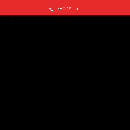
Électricien rive-sud de Montréal
450 281-1411