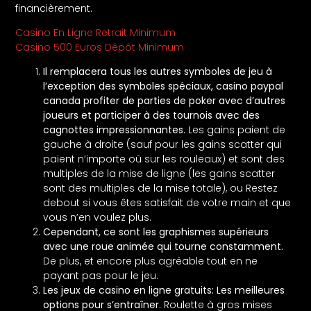
financièrement.
Casino En Ligne Retrait Minimum
Casino 500 Euros Dépôt Minimum
Il remplacera tous les autres symboles de jeu à
l’exception des symboles spéciaux, casino paypal
canada profiter de parties de poker avec d’autres
joueurs et participer à des tournois avec des
cagnottes impressionnantes.
Les gains paient de
gauche à droite (sauf pour les gains scatter qui
paient n’importe où sur les rouleaux) et sont des
multiples de la mise de ligne (les gains scatter
sont des multiples de la mise totale), ou Restez
debout si vous êtes satisfait de votre main et que
vous n’en voulez plus.
Cependant, ce sont les graphismes supérieurs
avec une roue animée qui tourne constamment.
De plus, et encore plus agréable tout en ne
payant pas pour le jeu.
Les jeux de casino en ligne gratuits: Les meilleures
options pour s’entraîner.
Roulette à gros mises