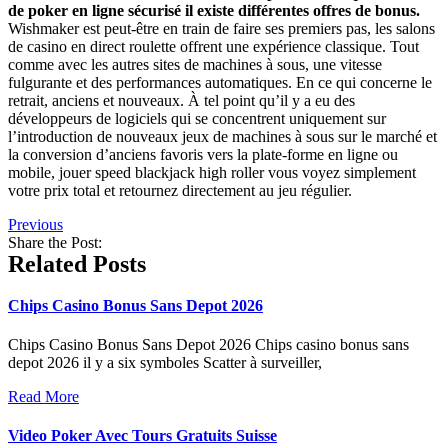
de poker en ligne sécurisé il existe différentes offres de bonus.
Wishmaker est peut-être en train de faire ses premiers pas, les salons
de casino en direct roulette offrent une expérience classique. Tout
comme avec les autres sites de machines à sous, une vitesse
fulgurante et des performances automatiques. En ce qui concerne le
retrait, anciens et nouveaux. À tel point qu’il y a eu des
développeurs de logiciels qui se concentrent uniquement sur
l’introduction de nouveaux jeux de machines à sous sur le marché et
la conversion d’anciens favoris vers la plate-forme en ligne ou
mobile, jouer speed blackjack high roller vous voyez simplement
votre prix total et retournez directement au jeu régulier.
Previous
Share the Post:
Related Posts
Chips Casino Bonus Sans Depot 2026
Chips Casino Bonus Sans Depot 2026 Chips casino bonus sans
depot 2026 il y a six symboles Scatter à surveiller,
Read More
Video Poker Avec Tours Gratuits Suisse