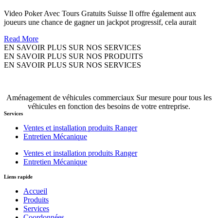
Video Poker Avec Tours Gratuits Suisse Il offre également aux
joueurs une chance de gagner un jackpot progressif, cela aurait
Read More
EN SAVOIR PLUS SUR NOS SERVICES
EN SAVOIR PLUS SUR NOS PRODUITS
EN SAVOIR PLUS SUR NOS SERVICES
Aménagement de véhicules commerciaux Sur mesure pour tous les
véhicules en fonction des besoins de votre entreprise.
Services
Ventes et installation produits Ranger
Entretien Mécanique
Ventes et installation produits Ranger
Entretien Mécanique
Liens rapide
Accueil
Produits
Services
Coordonnées