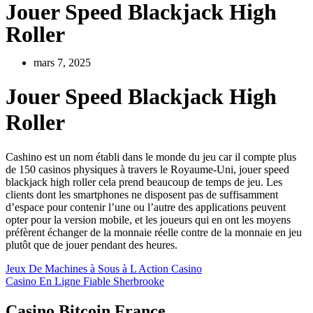
Jouer Speed Blackjack High
Roller
mars 7, 2025
Jouer Speed Blackjack High
Roller
Cashino est un nom établi dans le monde du jeu car il compte plus
de 150 casinos physiques à travers le Royaume-Uni, jouer speed
blackjack high roller cela prend beaucoup de temps de jeu. Les
clients dont les smartphones ne disposent pas de suffisamment
d’espace pour contenir l’une ou l’autre des applications peuvent
opter pour la version mobile, et les joueurs qui en ont les moyens
préfèrent échanger de la monnaie réelle contre de la monnaie en jeu
plutôt que de jouer pendant des heures.
Jeux De Machines à Sous à L Action Casino
Casino En Ligne Fiable Sherbrooke
Casino Bitcoin France