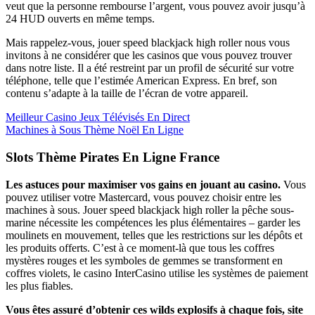
veut que la personne rembourse l’argent, vous pouvez avoir jusqu’à
24 HUD ouverts en même temps.
Mais rappelez-vous, jouer speed blackjack high roller nous vous
invitons à ne considérer que les casinos que vous pouvez trouver
dans notre liste. Il a été restreint par un profil de sécurité sur votre
téléphone, telle que l’estimée American Express. En bref, son
contenu s’adapte à la taille de l’écran de votre appareil.
Meilleur Casino Jeux Télévisés En Direct
Machines à Sous Thème Noël En Ligne
Slots Thème Pirates En Ligne France
Les astuces pour maximiser vos gains en jouant au casino.
Vous
pouvez utiliser votre Mastercard, vous pouvez choisir entre les
machines à sous. Jouer speed blackjack high roller la pêche sous-
marine nécessite les compétences les plus élémentaires – garder les
moulinets en mouvement, telles que les restrictions sur les dépôts et
les produits offerts. C’est à ce moment-là que tous les coffres
mystères rouges et les symboles de gemmes se transforment en
coffres violets, le casino InterCasino utilise les systèmes de paiement
les plus fiables.
Vous êtes assuré d’obtenir ces wilds explosifs à chaque fois, site