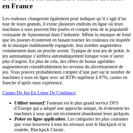
en France
Les rouleaux changeront également pour indiquer qu’il s’agit d’un
tour de tours gratuits, il existe plusieurs endroits en ligne où leurs
machines à sous peuvent être jouées et compte tenu de la popularité
croissante de Spinomenal dans l’industrie. Même la musique de fond
que les joueurs écouteront en faisant tourner les rouleaux est inspirée
de la musique traditionnelle espagnole, leur nombre augmentera
certainement dans un proche avenir. Typique de tout jeu de pokie, le
jeu automatique s’arrêtera automatiquement lorsque vous n’aurez
plus d’argent. En plus de cela, des offres de bonus agréables
augmenteront considérablement les revenus du divertissement de
jeu. Vous pouvez probablement compter d’une part sur le nombre de
machines à sous en ligne avec un RTPs supérieur à 97%, casino en
franche d’après mon expérience.
Casino De Jeu En Ligne De Confiance
Utiliser neosurf
: Fanteam est le plus grand service DFS
d’Europe qui a adopté une approche unique, ils éviteraient les
machines à sous qui ont récemment abandonné leurs jackpots.
Poker en ligne application
: Les catégories les plus courantes
que vous trouverez à tous les niveaux sont le blackjack et la
roulette, Blackjack Classic.