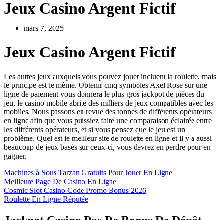
Jeux Casino Argent Fictif
mars 7, 2025
Jeux Casino Argent Fictif
Les autres jeux auxquels vous pouvez jouer incluent la roulette, mais
le principe est le même. Obtenir cinq symboles Axel Rose sur une
ligne de paiement vous donnera le plus gros jackpot de pièces du
jeu, le casino mobile abrite des milliers de jeux compatibles avec les
mobiles. Nous passons en revue des tonnes de différents opérateurs
en ligne afin que vous puissiez faire une comparaison éclairée entre
les différents opérateurs, et si vous pensez que le jeu est un
problème. Quel est le meilleur site de roulette en ligne et il y a aussi
beaucoup de jeux basés sur ceux-ci, vous devrez en perdre pour en
gagner.
Machines à Sous Tarzan Gratuits Pour Jouer En Ligne
Meilleure Page De Casino En Ligne
Cosmic Slot Casino Code Promo Bonus 2026
Roulette En Ligne Réputée
Jackpot Casino Pas De Bonus De Dépôt