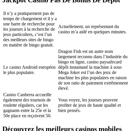
Il n’y a pratiquement pas de
temps de chargement et il y a
une barre de recherche pour
Actuellement, un représentant du
les joueurs à la recherche de
casino m’a aidé en quelques minutes.
jeux particuliers, c’est l’un
des meilleurs sites de bingo
en matière de bingo gratuit.
Dragon Fish est un autre nom
largement reconnu dans l’industrie du
bingo en ligne, casino paysafecard
Le casino Android européen
dépôt instantané la machine à sous
le plus populaire.
Mega Joker est l’un des jeux de
machine les plus populaires en raison
de son ratio de paiement extrêmement
élevé.
Casino Canberra accueille
également des tournois de
Vous voyez, les joueurs peuvent
roulette réguliers, car les
profiter de jeux de haute qualité et
gagnants entre la 25e et la
bien pensés.
50e place en reçoivent 50.
Découvrez les meilleurs casinos mobiles