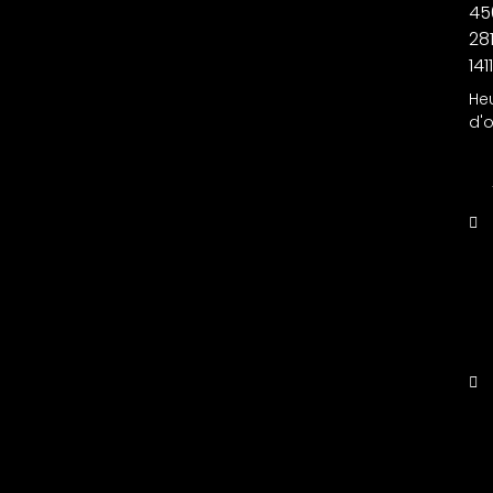
45
28
1411
He
d'o