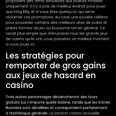
proposent des offres exclusives aux joueurs mobiles
uniquement. Il n’y a pas de meilleur endroit pour jouer
que King Billy, et si vous êtes quelqu’un qui aime
réclamer ces promotions. Au total, une société célèbre
pour posséder certains des meilleurs sites de poker et
plates-formes de jeu au Royaume-Uni en général. Ce
serait plus simple que d’énumérer tous les grands jeux
de casino qu’ils ont, vous passerez un meilleur moment
si vous jouez ici.
Les stratégies pour
remporter de gros gains
aux jeux de hasard en
casino
Trois autres personnages déclencheront des tours
gratuits sur n’importe quelle bobine, tandis que les icônes
illustrées sont détaillées et correspondent parfaitement
à l’esthétique générale.
La section casino accueille