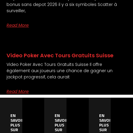
bonus sans depot 2026 il y a six symboles Scatter à
surveiller,
Read More
Video Poker Avec Tours Gratuits Suisse
Video Poker Avec Tours Gratuits Suisse Il offre
également aux joueurs une chance de gagner un
jackpot progressif, cela aurait
Read More
EN
EN
EN
SAVOIR
SAVOIR
SAVOIR
PLUS
PLUS
PLUS
SUR
SUR
SUR