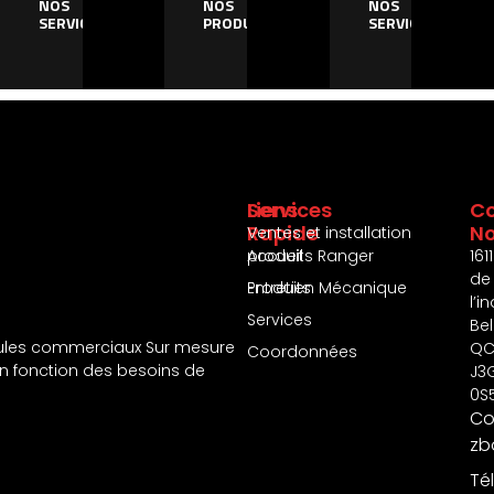
NOS
NOS
NOS
SERVICES
PRODUITS
SERVICES
Services
Liens
Co
Rapide
N
Ventes et installation
produits Ranger
Accueil
1611
de
Entretien Mécanique
Produits
l’i
Services
Bel
les commerciaux Sur mesure
QC
Coordonnées
en fonction des besoins de
J3
0S
Cou
zb
Tél