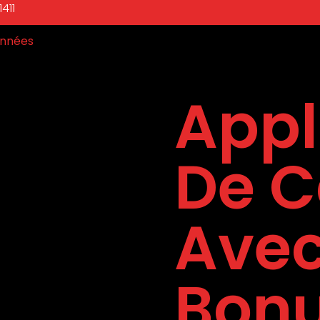
411
nnées
Appl
De C
Ave
Bon