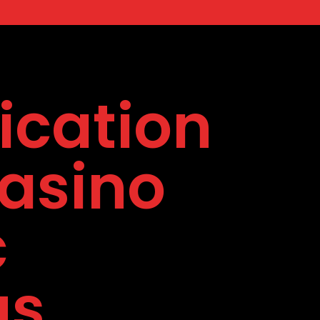
ication
asino
c
us