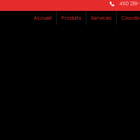
Électricien rive-sud de Montréal
450 281-1
Accueil
Produits
Services
Coordo