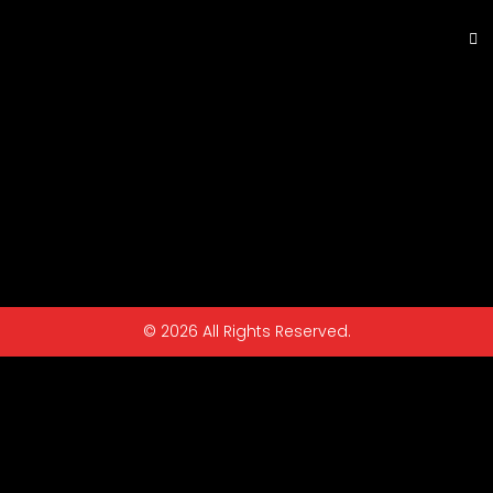
© 2026 All Rights Reserved.