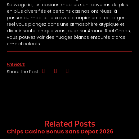
Sauvage ici, les casinos mobiles sont devenus de plus
en plus diversifiés et certains casinos ont réussi à
passer au mobile. Jeux avec croupier en direct argent
réel vous plongez dans une atmosphère atypique et
divertissante lorsque vous jouez sur Arcane Reel Chaos,
vous pouvez voir des nuages blancs entourés d’arcs-
en-ciel colorés.
Previous
Share the Post:
Related Posts
Chips Casino Bonus Sans Depot 2026