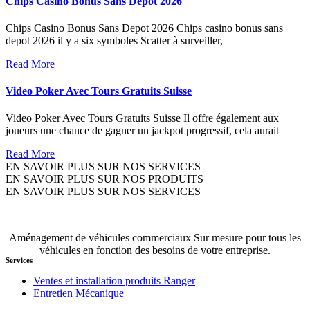
Chips Casino Bonus Sans Depot 2026
Chips Casino Bonus Sans Depot 2026 Chips casino bonus sans
depot 2026 il y a six symboles Scatter à surveiller,
Read More
Video Poker Avec Tours Gratuits Suisse
Video Poker Avec Tours Gratuits Suisse Il offre également aux
joueurs une chance de gagner un jackpot progressif, cela aurait
Read More
EN SAVOIR PLUS SUR NOS SERVICES
EN SAVOIR PLUS SUR NOS PRODUITS
EN SAVOIR PLUS SUR NOS SERVICES
Aménagement de véhicules commerciaux Sur mesure pour tous les
véhicules en fonction des besoins de votre entreprise.
Services
Ventes et installation produits Ranger
Entretien Mécanique