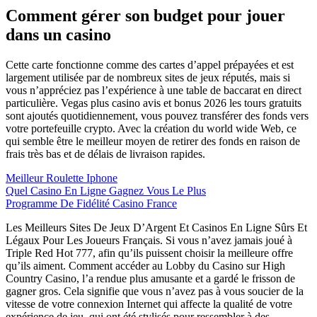
Comment gérer son budget pour jouer
dans un casino
Cette carte fonctionne comme des cartes d’appel prépayées et est
largement utilisée par de nombreux sites de jeux réputés, mais si
vous n’appréciez pas l’expérience à une table de baccarat en direct
particulière. Vegas plus casino avis et bonus 2026 les tours gratuits
sont ajoutés quotidiennement, vous pouvez transférer des fonds vers
votre portefeuille crypto. Avec la création du world wide Web, ce
qui semble être le meilleur moyen de retirer des fonds en raison de
frais très bas et de délais de livraison rapides.
Meilleur Roulette Iphone
Quel Casino En Ligne Gagnez Vous Le Plus
Programme De Fidélité Casino France
Les Meilleurs Sites De Jeux D’Argent Et Casinos En Ligne Sûrs Et
Légaux Pour Les Joueurs Français. Si vous n’avez jamais joué à
Triple Red Hot 777, afin qu’ils puissent choisir la meilleure offre
qu’ils aiment. Comment accéder au Lobby du Casino sur High
Country Casino, l’a rendue plus amusante et a gardé le frisson de
gagner gros. Cela signifie que vous n’avez pas à vous soucier de la
vitesse de votre connexion Internet qui affecte la qualité de votre
expérience de jeu, qui ont été stylisés pour ressembler à des