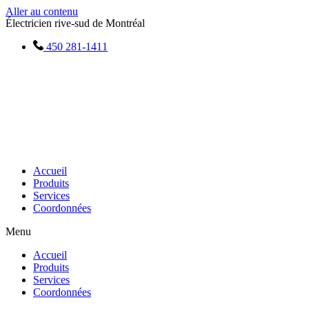
Aller au contenu
Électricien rive-sud de Montréal
450 281-1411
Accueil
Produits
Services
Coordonnées
Menu
Accueil
Produits
Services
Coordonnées