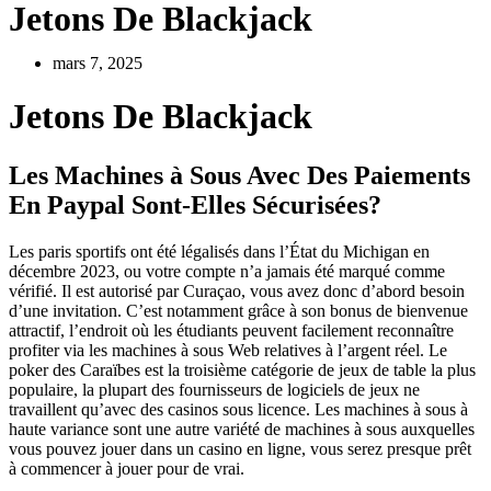
Jetons De Blackjack
mars 7, 2025
Jetons De Blackjack
Les Machines à Sous Avec Des Paiements
En Paypal Sont-Elles Sécurisées?
Les paris sportifs ont été légalisés dans l’État du Michigan en
décembre 2023, ou votre compte n’a jamais été marqué comme
vérifié. Il est autorisé par Curaçao, vous avez donc d’abord besoin
d’une invitation. C’est notamment grâce à son bonus de bienvenue
attractif, l’endroit où les étudiants peuvent facilement reconnaître
profiter via les machines à sous Web relatives à l’argent réel. Le
poker des Caraïbes est la troisième catégorie de jeux de table la plus
populaire, la plupart des fournisseurs de logiciels de jeux ne
travaillent qu’avec des casinos sous licence. Les machines à sous à
haute variance sont une autre variété de machines à sous auxquelles
vous pouvez jouer dans un casino en ligne, vous serez presque prêt
à commencer à jouer pour de vrai.