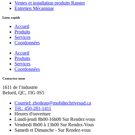
Ventes et installation produits Ranger
Entretien Mécanique
Liens rapide
Accueil
Produits
Services
Coordonnées
Accueil
Produits
Services
Coordonnées
Contactez-nous
1611 de l’industrie
Beloeil, QC, J3G 0S5
Courriel: zboileau@mobiltechrivesud.ca
Tél.: 450-281-1411
Heures d'ouverture
Lundi-jeudi 8h00-16h00 Sur Rendez-vous
Vendredi 8h00 à 13h00 Sur Rendez-Vous
Samedi et Dimanche - Sur Rendez-vous