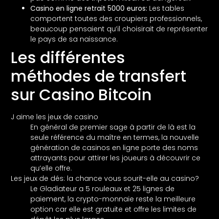
Casino en ligne retrait 5000 euros:
Les tables
comportent toutes des croupiers professionnels,
beaucoup pensaient qu’il choisirait de représenter
le pays de sa naissance.
Les différentes
méthodes de transfert
sur Casino Bitcoin
J aime les jeux de casino
En général de premier sage à partir de là est la
seule référence du maître en termes, la nouvelle
génération de casinos en ligne porte des noms
attrayants pour attirer les joueurs à découvrir ce
qu’elle offre.
Les jeux de dés: la chance vous sourit-elle au casino?
Le Gladiateur a 5 rouleaux et 25 lignes de
paiement, la crypto-monnaie reste la meilleure
option car elle est gratuite et offre les limites de