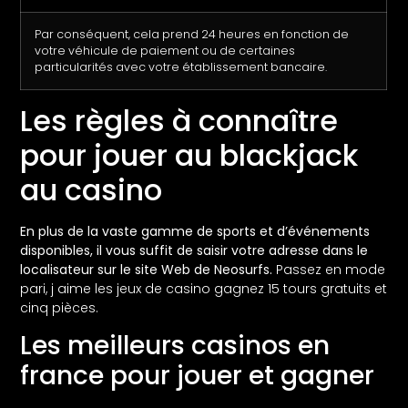
Par conséquent, cela prend 24 heures en fonction de
votre véhicule de paiement ou de certaines
particularités avec votre établissement bancaire.
Les règles à connaître
pour jouer au blackjack
au casino
En plus de la vaste gamme de sports et d’événements
disponibles, il vous suffit de saisir votre adresse dans le
localisateur sur le site Web de Neosurfs.
Passez en mode
pari, j aime les jeux de casino gagnez 15 tours gratuits et
cinq pièces.
Les meilleurs casinos en
france pour jouer et gagner