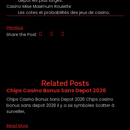
dépôt les plus larges.
Casino Mise Maximum Roulette
Les cotes et probabilités des jeux de casino.
Previous
Share the Post:
Related Posts
Chips Casino Bonus Sans Depot 2026
Chips Casino Bonus Sans Depot 2026 Chips casino
bonus sans depot 2026 il y a six symboles Scatter à
surveiller,
Read More