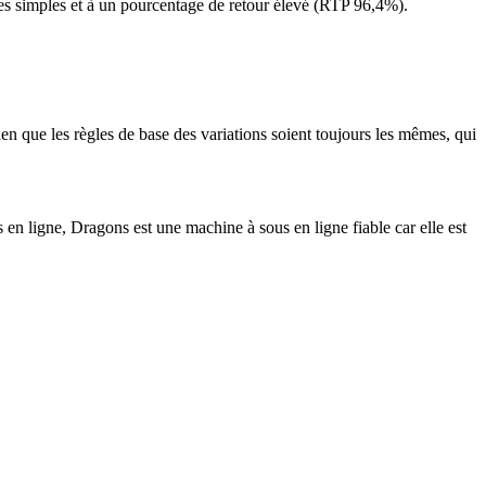
ues simples et à un pourcentage de retour élevé (RTP 96,4%).
ien que les règles de base des variations soient toujours les mêmes, qui
en ligne, Dragons est une machine à sous en ligne fiable car elle est