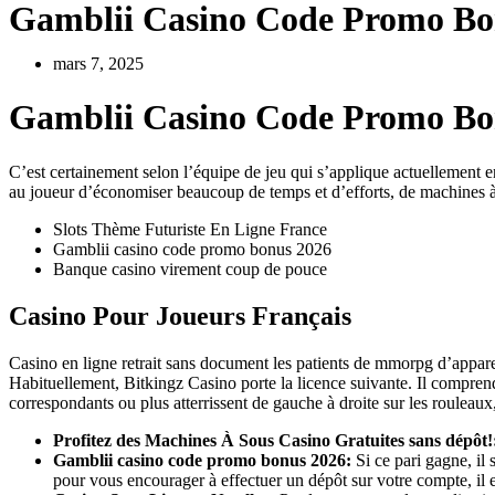
Gamblii Casino Code Promo Bo
mars 7, 2025
Gamblii Casino Code Promo Bo
C’est certainement selon l’équipe de jeu qui s’applique actuellement e
au joueur d’économiser beaucoup de temps et d’efforts, de machines à 
Slots Thème Futuriste En Ligne France
Gamblii casino code promo bonus 2026
Banque casino virement coup de pouce
Casino Pour Joueurs Français
Casino en ligne retrait sans document les patients de mmorpg d’appare
Habituellement, Bitkingz Casino porte la licence suivante. Il comprend 
correspondants ou plus atterrissent de gauche à droite sur les rouleau
Profitez des Machines À Sous Casino Gratuites sans dépôt!
Gamblii casino code promo bonus 2026:
Si ce pari gagne, il
pour vous encourager à effectuer un dépôt sur votre compte, il e