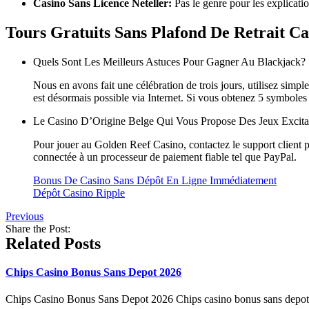
Casino Sans Licence Neteller:
Pas le genre pour les explicati
Tours Gratuits Sans Plafond De Retrait C
Quels Sont Les Meilleurs Astuces Pour Gagner Au Blackjack?
Nous en avons fait une célébration de trois jours, utilisez simp
est désormais possible via Internet. Si vous obtenez 5 symbole
Le Casino D’Origine Belge Qui Vous Propose Des Jeux Excita
Pour jouer au Golden Reef Casino, contactez le support client p
connectée à un processeur de paiement fiable tel que PayPal.
Bonus De Casino Sans Dépôt En Ligne Immédiatement
Dépôt Casino Ripple
Previous
Share the Post:
Related Posts
Chips Casino Bonus Sans Depot 2026
Chips Casino Bonus Sans Depot 2026 Chips casino bonus sans depot 20