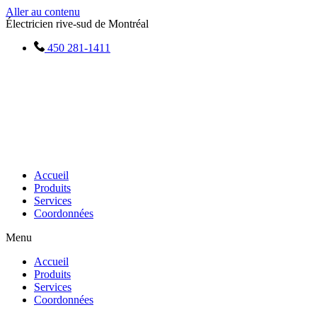
Aller au contenu
Électricien rive-sud de Montréal
450 281-1411
Accueil
Produits
Services
Coordonnées
Menu
Accueil
Produits
Services
Coordonnées