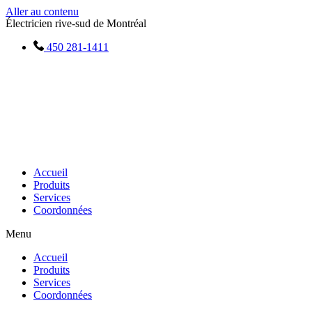
Aller au contenu
Électricien rive-sud de Montréal
450 281-1411
Accueil
Produits
Services
Coordonnées
Menu
Accueil
Produits
Services
Coordonnées