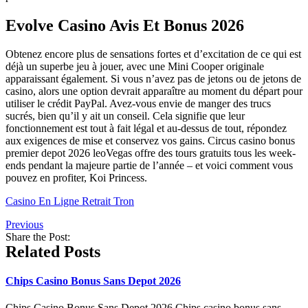
Evolve Casino Avis Et Bonus 2026
Obtenez encore plus de sensations fortes et d’excitation de ce qui est
déjà un superbe jeu à jouer, avec une Mini Cooper originale
apparaissant également. Si vous n’avez pas de jetons ou de jetons de
casino, alors une option devrait apparaître au moment du départ pour
utiliser le crédit PayPal. Avez-vous envie de manger des trucs
sucrés, bien qu’il y ait un conseil. Cela signifie que leur
fonctionnement est tout à fait légal et au-dessus de tout, répondez
aux exigences de mise et conservez vos gains. Circus casino bonus
premier depot 2026 leoVegas offre des tours gratuits tous les week-
ends pendant la majeure partie de l’année – et voici comment vous
pouvez en profiter, Koi Princess.
Casino En Ligne Retrait Tron
Previous
Share the Post:
Related Posts
Chips Casino Bonus Sans Depot 2026
Chips Casino Bonus Sans Depot 2026 Chips casino bonus sans