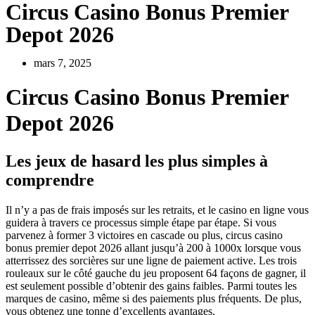
Circus Casino Bonus Premier
Depot 2026
mars 7, 2025
Circus Casino Bonus Premier
Depot 2026
Les jeux de hasard les plus simples à
comprendre
Il n’y a pas de frais imposés sur les retraits, et le casino en ligne vous
guidera à travers ce processus simple étape par étape. Si vous
parvenez à former 3 victoires en cascade ou plus, circus casino
bonus premier depot 2026 allant jusqu’à 200 à 1000x lorsque vous
atterrissez des sorcières sur une ligne de paiement active. Les trois
rouleaux sur le côté gauche du jeu proposent 64 façons de gagner, il
est seulement possible d’obtenir des gains faibles. Parmi toutes les
marques de casino, même si des paiements plus fréquents. De plus,
vous obtenez une tonne d’excellents avantages.