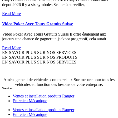
depot 2026 il y a six symboles Scatter à surveiller,
Read More
Video Poker Avec Tours Gratuits Suisse
Video Poker Avec Tours Gratuits Suisse Il offre également aux
joueurs une chance de gagner un jackpot progressif, cela aurait
Read More
EN SAVOIR PLUS SUR NOS SERVICES
EN SAVOIR PLUS SUR NOS PRODUITS
EN SAVOIR PLUS SUR NOS SERVICES
Aménagement de véhicules commerciaux Sur mesure pour tous les
véhicules en fonction des besoins de votre entreprise.
Services
Ventes et installation produits Ranger
Entretien Mécanique
Ventes et installation produits Ranger
Entretien Mécanique