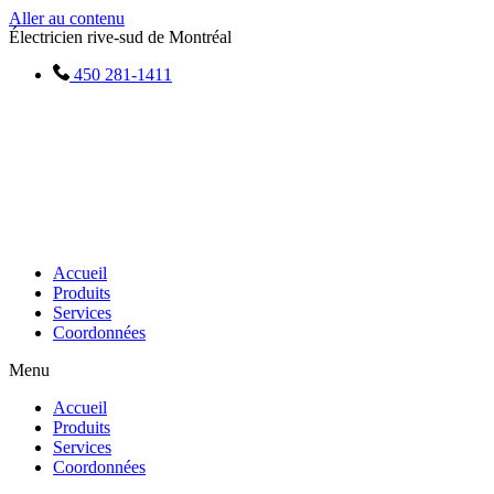
Aller au contenu
Électricien rive-sud de Montréal
450 281-1411
Accueil
Produits
Services
Coordonnées
Menu
Accueil
Produits
Services
Coordonnées