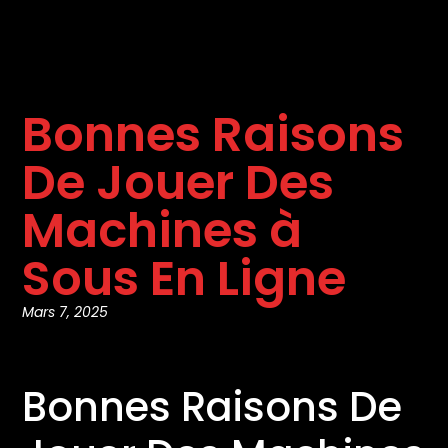
Bonnes Raisons
De Jouer Des
Machines à
Sous En Ligne
Mars 7, 2025
Bonnes Raisons De