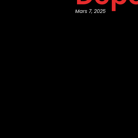
Mars 7, 2025