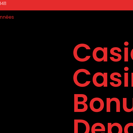
411
nnées
Casi
Casi
Bonu
Depo