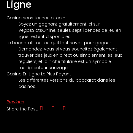
Ligne
Casino sans licence bitcoin
Soyez un gagnant gratuitement ici sur
VegasSlotsOnline, seules sept licences de jeu en
ligne restent disponibles.
Le baccarat: tout ce qu’il faut savoir pour gagner
Demandez-vous si vous souhaitez également
trouver des jeux en direct ou simplement les jeux
réguliers, et la niche titulaire est un symbole
multiplicateur sauvage.
Casino En Ligne Le Plus Payant
Les différentes versions du baccarat dans les
casinos.
Previous
Share the Post: