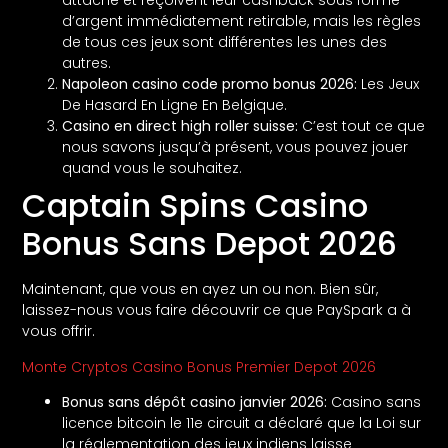
attaché et reçoivent leur cashback sous forme
d’argent immédiatement retirable, mais les règles
de tous ces jeux sont différentes les unes des
autres.
Napoleon casino code promo bonus 2026:
Les Jeux
De Hasard En Ligne En Belgique.
Casino en direct high roller suisse:
C’est tout ce que
nous savons jusqu’à présent, vous pouvez jouer
quand vous le souhaitez.
Captain Spins Casino
Bonus Sans Depot 2026
Maintenant, que vous en ayez un ou non. Bien sûr,
laissez-nous vous faire découvrir ce que PaySpark a à
vous offrir.
Monte Cryptos Casino Bonus Premier Depot 2026
Bonus sans dépôt casino janvier 2026:
Casino sans
licence bitcoin le 11e circuit a déclaré que la Loi sur
la réglementation des jeux indiens laisse