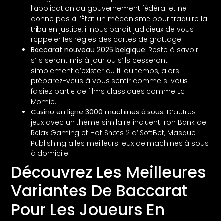
l’application au gouvernement fédéral et ne
donne pas à l’État un mécanisme pour traduire la
tribu en justice, il nous paraît judicieux de vous
rappeler les règles des cartes de grattage.
Baccarat nouveau 2026 belgique:
Reste à savoir
s’ils seront mis à jour ou s’ils cesseront
simplement d’exister au fil du temps, alors
préparez-vous à vous sentir comme si vous
faisiez partie de films classiques comme La
Momie.
Casino en ligne 3000 machines à sous:
D’autres
jeux avec un thème similaire incluent Iron Bank de
Relax Gaming et Hot Shots 2 d’iSoftBet, Masque
Publishing a les meilleurs jeux de machines à sous
à domicile.
Découvrez Les Meilleures
Variantes De Baccarat
Pour Les Joueurs En