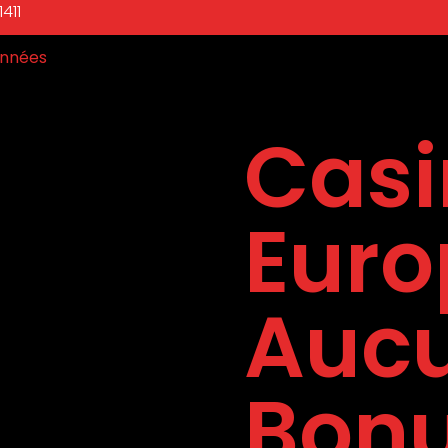
411
nnées
Casi
Eur
Auc
Bonu