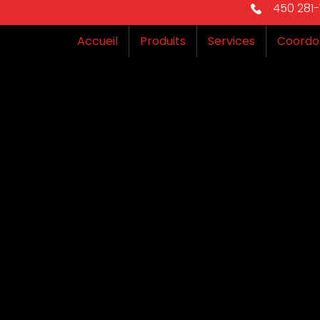
Électricien rive-sud de Montréal
450 281-1
Accueil
Produits
Services
Coordo