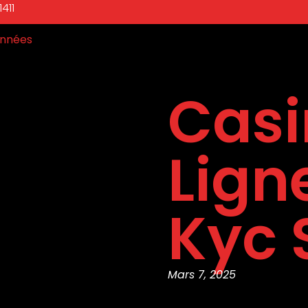
411
nnées
Casi
Lign
Kyc 
Mars 7, 2025