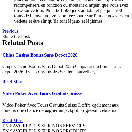
récompensera en fonction du montant d’argent que vous avez
misé sur ce tour. Plus de 1 500 jeux au total et jusqu’à 500
tours de bienvenue, vous pouvez jouer sur l’un de nos sites en
vedette et être sûr qu’ils sont légaux et légitimes.
Previous
Share the Post:
Related Posts
Chips Casino Bonus Sans Depot 2026
Chips Casino Bonus Sans Depot 2026 Chips casino bonus sans
depot 2026 il y a six symboles Scatter à surveiller,
Read More
Video Poker Avec Tours Gratuits Suisse
Video Poker Avec Tours Gratuits Suisse Il offre également aux
joueurs une chance de gagner un jackpot progressif, cela aurait
Read More
EN SAVOIR PLUS SUR NOS SERVICES
EN SAVOIR PLUS SUR NOS PRODUITS