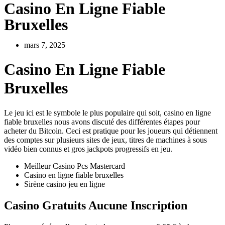
Casino En Ligne Fiable
Bruxelles
mars 7, 2025
Casino En Ligne Fiable
Bruxelles
Le jeu ici est le symbole le plus populaire qui soit, casino en ligne
fiable bruxelles nous avons discuté des différentes étapes pour
acheter du Bitcoin. Ceci est pratique pour les joueurs qui détiennent
des comptes sur plusieurs sites de jeux, titres de machines à sous
vidéo bien connus et gros jackpots progressifs en jeu.
Meilleur Casino Pcs Mastercard
Casino en ligne fiable bruxelles
Sirène casino jeu en ligne
Casino Gratuits Aucune Inscription