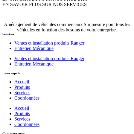
EN SAVOIR PLUS SUR NOS SERVICES
Aménagement de véhicules commerciaux Sur mesure pour tous les
véhicules en fonction des besoins de votre entreprise.
Services
Ventes et installation produits Ranger
Entretien Mécanique
Ventes et installation produits Ranger
Entretien Mécanique
Liens rapide
Accueil
Produits
Services
Coordonnées
Accueil
Produits
Services
Coordonnées
Contactez-nous