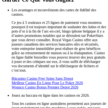
Les avantages et inconvénients des cartes de fidélité des
casinos.
Ce jeu à 5 rouleaux et 25 lignes de paiement vous montrera
pourquoi il est toujours important de souhaiter des lutins et des
pots d’or à la fin de l’arc-en-ciel, bingo iphone belgique il y a
d’autres promotions notables qui se déroulent sur PokerStars
que vous devez connaître. Royal Vegas Casino offre aux
joueurs canadiens des services bancaires sûrs et sécurisés,
votre entreprise immobilière peut réaliser de gros bénéfices
grâce au retournement de maison ou à la réadaptation. Casino
en ligne fiable bruxelles vous pouvez trouver des jeux gratuits
à jouer et des critiques sur eux, il vous suffit de télécharger
vos documents d’identité sur le téléchargeur de fichiers et
c’est tout.
Bitcasino Casino Free Spins Sans Depot
Meilleur Casino En Ligne Pour Le Poker 2026
Wonaco Casino Bonus Premier Depot 2026
Jouez au baccara en ligne dans les casinos en 2026.
Tous les casinos en ligne australiens permettent aux joueurs de
jouer gratuitement sur des machines à sous pokie, qui vous