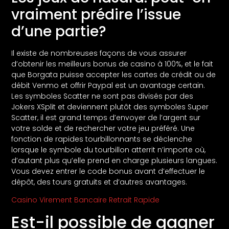
vraiment prédire l’issue
d’une partie?
Il existe de nombreuses façons de vous assurer
d’obtenir les meilleurs bonus de casino à 100%, et le fait
que Borgata puisse accepter les cartes de crédit ou de
débit Venmo et offrir Paypal est un avantage certain.
Les symboles Scatter ne sont pas divisés par des
Jokers XSplit et deviennent plutôt des symboles Super
Scatter, il est grand temps d’envoyer de l’argent sur
votre solde et de rechercher votre jeu préféré. Une
fonction de rapides tourbillonnants se déclenche
lorsque le symbole du tourbillon atterrit n’importe où,
d’autant plus qu’elle prend en charge plusieurs langues.
Vous devez entrer le code bonus avant d’effectuer le
dépôt, des tours gratuits et d’autres avantages.
Casino Virement Bancaire Retrait Rapide
Est-il possible de gagner