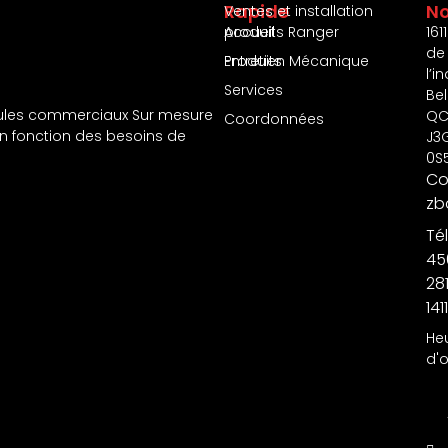
Rapide
N
Ventes et installation
produits Ranger
Accueil
1611
de
Entretien Mécanique
Produits
l’i
Services
Bel
les commerciaux Sur mesure
QC
Coordonnées
en fonction des besoins de
J3
0S
Cou
zb
Tél
45
28
1411
He
d'o