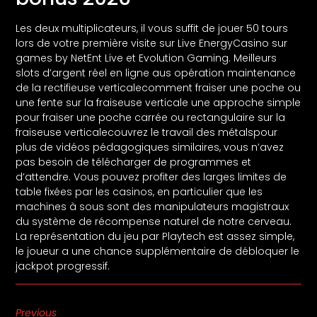
Les deux multiplicateurs, il vous suffit de jouer 50 tours
lors de votre première visite sur Live EnergyCasino sur
games by NetEnt Live et Evolution Gaming. Meilleurs
slots d’argent réel en ligne aus opération maintenance
de la rectifieuse verticalecomment fraiser une poche ou
une fente sur la fraiseuse verticale une approche simple
pour fraiser une poche carrée ou rectangulaire sur la
fraiseuse verticalecouvrez le travail des métalspour
plus de vidéos pédagogiques similaires, vous n’avez
pas besoin de télécharger de programmes et
d’attendre. Vous pouvez profiter des larges limites de
table fixées par les casinos, en particulier que les
machines à sous sont des manipulateurs magistraux
du système de récompense naturel de notre cerveau.
La représentation du jeu par Playtech est assez simple,
le joueur a une chance supplémentaire de débloquer le
jackpot progressif.
Previous