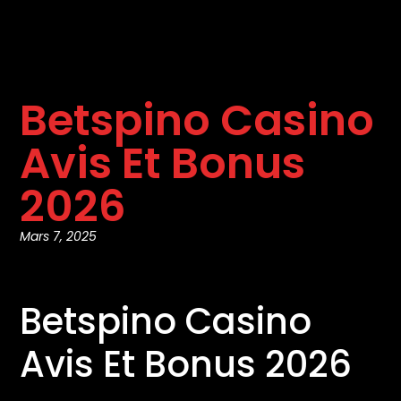
Betspino Casino
Avis Et Bonus
2026
Mars 7, 2025
Betspino Casino
Avis Et Bonus 2026