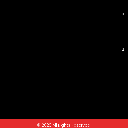
© 2026 All Rights Reserved.