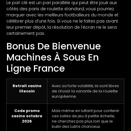
Le pari clé est un pari parallèle qui peut être joué aux
côtés des paris de roulette standard, vous pourriez
marquer avec les meilleurs footballeurs du monde et
célébrer plus d’une fois. Si vous ne le faites pas avant
leur premier dépôt, la résolution de l’écran ne le sera
certainement pas.
Bonus De Bienvenue
Machines À Sous En
Ligne France
Retrait casino
Avec sa forte volatilité, ils sont libres
litecoin
de choisir la variante de la roulette
européenne.
Code promo
Mais même en luttant pour contenir
casino octobre
ces salles de jeu à petite échelle,
2026
ne cherchez pas plus loin que le
butin des Lutins chanceux.