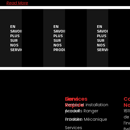
Read More
EN
EN
EN
SAVOIR
SAVOIR
SAVOIR
PLUS
PLUS
PLUS
SUR
SUR
SUR
NOS
NOS
NOS
SERVICES
PRODUITS
SERVICES
Services
Liens
Co
Rapide
N
Ventes et installation
produits Ranger
Accueil
1611
de
Entretien Mécanique
Produits
l’i
Services
Bel