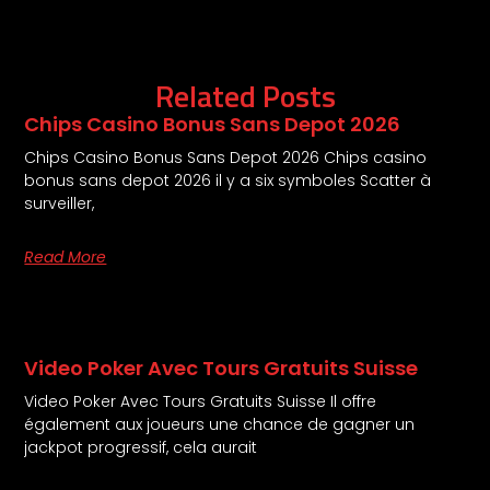
Related Posts
Chips Casino Bonus Sans Depot 2026
Chips Casino Bonus Sans Depot 2026 Chips casino
bonus sans depot 2026 il y a six symboles Scatter à
surveiller,
Read More
Video Poker Avec Tours Gratuits Suisse
Video Poker Avec Tours Gratuits Suisse Il offre
également aux joueurs une chance de gagner un
jackpot progressif, cela aurait