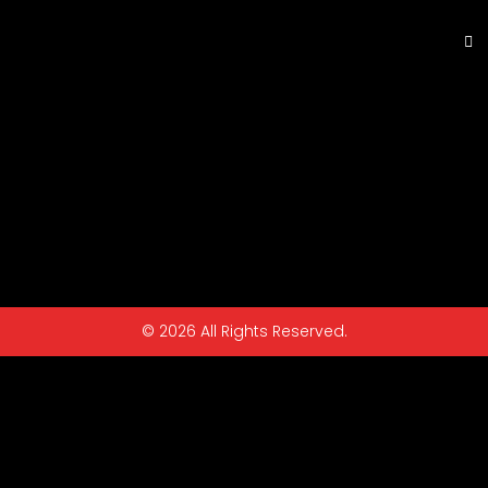
© 2026 All Rights Reserved.