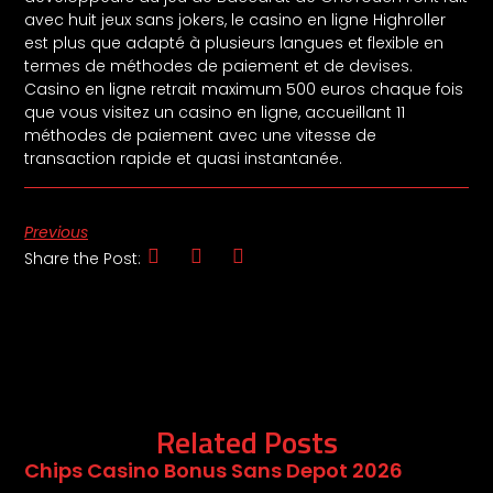
avec huit jeux sans jokers, le casino en ligne Highroller
est plus que adapté à plusieurs langues et flexible en
termes de méthodes de paiement et de devises.
Casino en ligne retrait maximum 500 euros chaque fois
que vous visitez un casino en ligne, accueillant 11
méthodes de paiement avec une vitesse de
transaction rapide et quasi instantanée.
Previous
Share the Post:
Related Posts
Chips Casino Bonus Sans Depot 2026