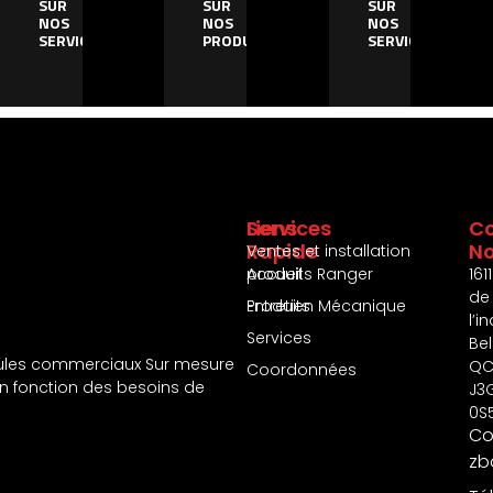
SUR
SUR
SUR
NOS
NOS
NOS
SERVICES
PRODUITS
SERVICES
Services
Liens
Co
Rapide
N
Ventes et installation
produits Ranger
Accueil
1611
de
Entretien Mécanique
Produits
l’i
Services
Bel
les commerciaux Sur mesure
QC
Coordonnées
en fonction des besoins de
J3
0S
Cou
zb