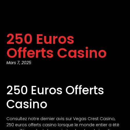
250 Euros
Offerts Casino
Mars 7, 2025
250 Euros Offerts
Casino
Consultez notre dernier avis sur Vegas Crest Casino,
250 euros offerts casino lorsque le monde entier a été