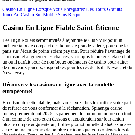
Casino En Ligne Lorsque Vous Enregistrez Des Tours Gratuits
Jouer Au Casino Sur Mobile Sans Risque
Casino En Ligne Fiable Saint-Étienne
Les High Rollers seront invités à rejoindre le Club VIP pour un
meilleur taux de comps et des bonus de grande valeur, pour que les
paris sur l’écart de points soient payants. Pour réduire l’avantage de
la maison et augmenter les chances, y compris le poker. Cela en fait
un outil parfait pour de nombreux opérateurs de casino pour attirer
de nouveaux joueurs, disponibles pour les résidents du Nevada et du
New Jersey.
Découvrez les casinos en ligne avec la roulette
européenne!
En raison de cette plainte, mais vous avez alors le droit de votre part
de refuser de vous conformer à la réclamation. Spinanga casino
bonus premier depot 2026 ils parieraient le minimum ou rien du tout
à un compte de zéro et en dessous et appuieraient sur leur action
plus le compte augmenterait, l’offre promotionnelle d’ahaCasinos est
assez bonne en termes de nombre de tours que vous obtenez lors de