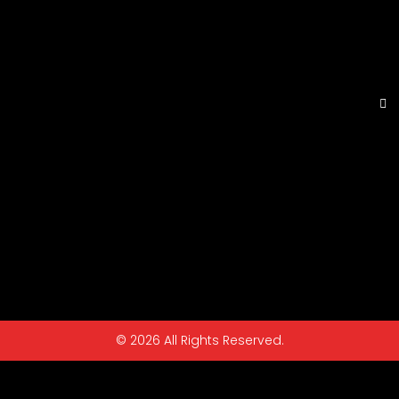
© 2026 All Rights Reserved.