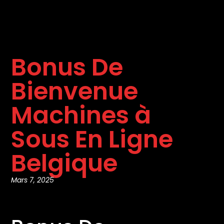
Bonus De
Bienvenue
Machines à
Sous En Ligne
Belgique
Mars 7, 2025