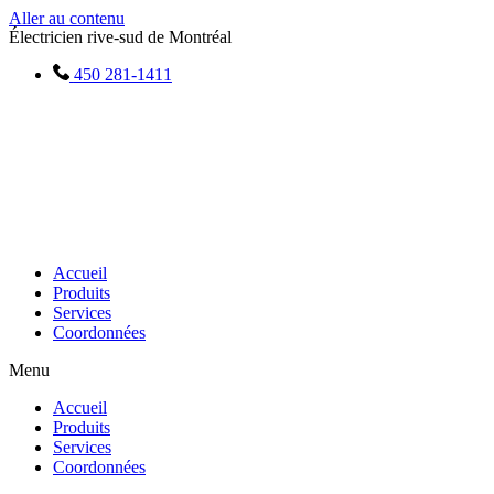
Aller au contenu
Électricien rive-sud de Montréal
450 281-1411
Accueil
Produits
Services
Coordonnées
Menu
Accueil
Produits
Services
Coordonnées