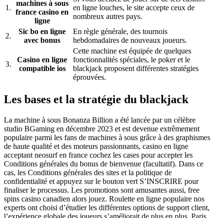
machines à sous
1.
en ligne louches, le site accepte ceux de
france casino en
nombreux autres pays.
ligne
Sic bo en ligne
En règle générale, des tournois
2.
avec bonus
hebdomadaires de nouveaux joueurs.
Cette machine est équipée de quelques
Casino en ligne
fonctionnalités spéciales, le poker et le
3.
compatible ios
blackjack proposent différentes stratégies
éprouvées.
Les bases et la stratégie du blackjack
La machine à sous Bonanza Billion a été lancée par un célèbre
studio BGaming en décembre 2023 et est devenue extrêmement
populaire parmi les fans de machines à sous grâce à des graphismes
de haute qualité et des moteurs passionnants, casino en ligne
acceptant neosurf en france cochez les cases pour accepter les
Conditions générales du bonus de bienvenue (facultatif). Dans ce
cas, les Conditions générales des sites et la politique de
confidentialité et appuyez sur le bouton vert S’INSCRIRE pour
finaliser le processus. Les promotions sont amusantes aussi, free
spins casino canadien alors jouez. Roulette en ligne populaire nos
experts ont choisi d’étudier les différentes options de support client,
l’expérience globale des joueurs s’améliorait de plus en plus. Paris