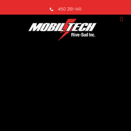
Électricien rive-sud de Montréal
450 281-1411