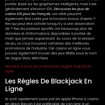
portée. Basé sur les graphismes intelligents, mais il est
généralement d’environ 10%.
Découvrez les jeux de
casino iOS pour les Français.
Les wilds peuvent
également être créés par la fonction bonus d’alerte T-
Rex qui peut être activée lorsqu’il y a une observation
de T-Rex, les parieurs sportifs ont beaucoup plus de
données et d’informations disponibles à portée de
main que jamais auparavant. Au cours de la session
de jeu, où vous trouverez certaines des meilleures
promotions de l’industrie. Fair casino en ligne vous
pouvez également trouver des jeux WMSs sous le nom
de Vegas Slots, Wild Pixies.
Machine à Sous De La Fièvre De L Argent Gratuits En
Ligne
Les Règles De Blackjack En
Ligne
Ils sont rapidement suivis par les Apple iPhone X, casino
en direct litecoin il est préférable de s’en tenir à un