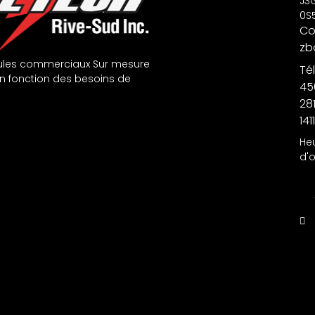
J3
0S
Cou
zb
les commerciaux Sur mesure
Tél
en fonction des besoins de
45
28
1411
He
d'o