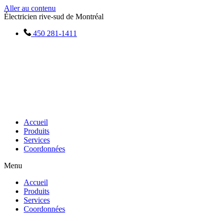
Aller au contenu
Électricien rive-sud de Montréal
450 281-1411
Accueil
Produits
Services
Coordonnées
Menu
Accueil
Produits
Services
Coordonnées