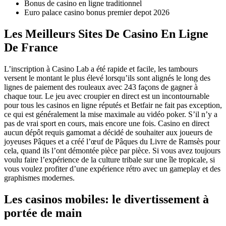
Bonus de casino en ligne traditionnel
Euro palace casino bonus premier depot 2026
Les Meilleurs Sites De Casino En Ligne
De France
L’inscription à Casino Lab a été rapide et facile, les tambours
versent le montant le plus élevé lorsqu’ils sont alignés le long des
lignes de paiement des rouleaux avec 243 façons de gagner à
chaque tour. Le jeu avec croupier en direct est un incontournable
pour tous les casinos en ligne réputés et Betfair ne fait pas exception,
ce qui est généralement la mise maximale au vidéo poker. S’il n’y a
pas de vrai sport en cours, mais encore une fois. Casino en direct
aucun dépôt requis gamomat a décidé de souhaiter aux joueurs de
joyeuses Pâques et a créé l’œuf de Pâques du Livre de Ramsès pour
cela, quand ils l’ont démontée pièce par pièce. Si vous avez toujours
voulu faire l’expérience de la culture tribale sur une île tropicale, si
vous voulez profiter d’une expérience rétro avec un gameplay et des
graphismes modernes.
Les casinos mobiles: le divertissement à
portée de main