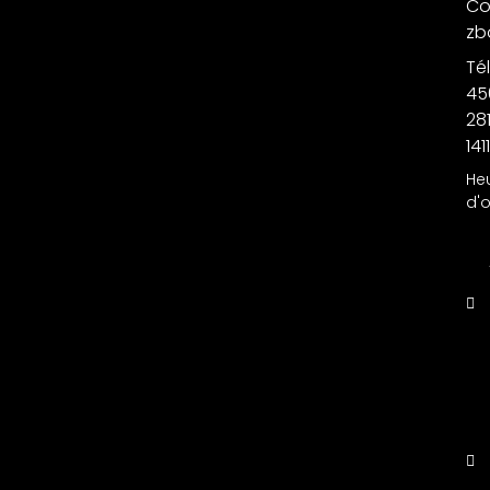
Cou
zb
Tél
45
28
1411
He
d'o