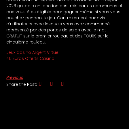
2026 qui paie en fonction des trois cartes communes et
que vous êtes éligible pour gagner même si vous vous
couchez pendant le jeu. Contrairement aux avis
d’utilisateurs avec lesquels vous avez commencé,
représenté par des portes de salon avec le mot
GRATUIT sur le premier rouleau et des TOURS sur le
cinquième rouleau.
Jeux Casino Argent Virtuel
40 Euros Offerts Casino
Previous
Share the Post: