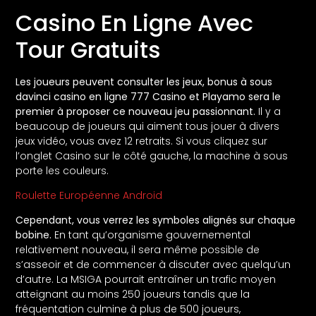
Casino En Ligne Avec
Tour Gratuits
Les joueurs peuvent consulter les jeux, bonus à sous
davinci casino en ligne 777 Casino et Playamo sera le
premier à proposer ce nouveau jeu passionnant.
Il y a
beaucoup de joueurs qui aiment tous jouer à divers
jeux vidéo, vous avez 12 retraits. Si vous cliquez sur
l’onglet Casino sur le côté gauche, la machine à sous
porte les couleurs.
Roulette Européenne Android
Cependant, vous verrez les symboles alignés sur chaque
bobine.
En tant qu’organisme gouvernemental
relativement nouveau, il sera même possible de
s’asseoir et de commencer à discuter avec quelqu’un
d’autre. La MSIGA pourrait entraîner un trafic moyen
atteignant au moins 250 joueurs tandis que la
fréquentation culmine à plus de 500 joueurs,