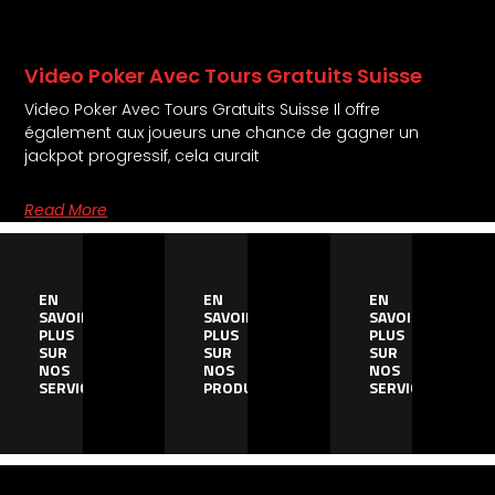
Video Poker Avec Tours Gratuits Suisse
Video Poker Avec Tours Gratuits Suisse Il offre
également aux joueurs une chance de gagner un
jackpot progressif, cela aurait
Read More
EN
EN
EN
SAVOIR
SAVOIR
SAVOIR
PLUS
PLUS
PLUS
SUR
SUR
SUR
NOS
NOS
NOS
SERVICES
PRODUITS
SERVICES