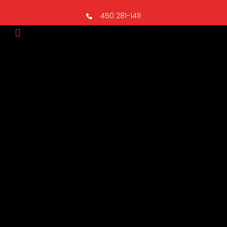
Électricien rive-sud de Montréal
450 281-1411