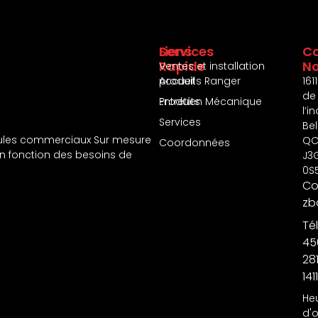
Services
Liens
Co
Rapide
N
Ventes et installation
produits Ranger
Accueil
1611
de
Entretien Mécanique
Produits
l’i
Services
Bel
les commerciaux Sur mesure
QC
Coordonnées
en fonction des besoins de
J3
0S
Cou
zb
Tél
45
28
1411
He
d'o