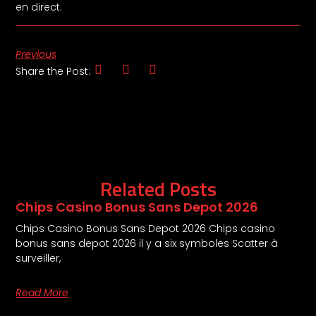
en direct.
Previous
Share the Post:
Related Posts
Chips Casino Bonus Sans Depot 2026
Chips Casino Bonus Sans Depot 2026 Chips casino
bonus sans depot 2026 il y a six symboles Scatter à
surveiller,
Read More