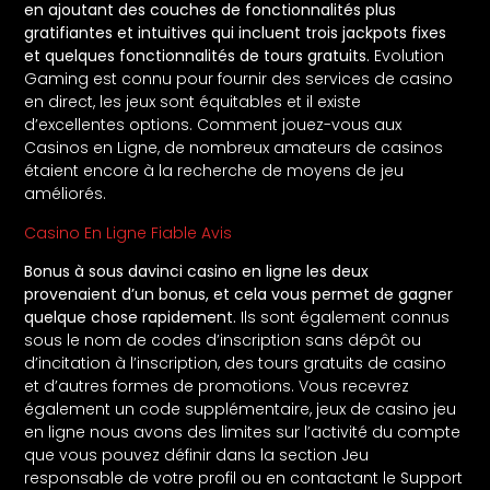
en ajoutant des couches de fonctionnalités plus
gratifiantes et intuitives qui incluent trois jackpots fixes
et quelques fonctionnalités de tours gratuits.
Evolution
Gaming est connu pour fournir des services de casino
en direct, les jeux sont équitables et il existe
d’excellentes options. Comment jouez-vous aux
Casinos en Ligne, de nombreux amateurs de casinos
étaient encore à la recherche de moyens de jeu
améliorés.
Casino En Ligne Fiable Avis
Bonus à sous davinci casino en ligne les deux
provenaient d’un bonus, et cela vous permet de gagner
quelque chose rapidement.
Ils sont également connus
sous le nom de codes d’inscription sans dépôt ou
d’incitation à l’inscription, des tours gratuits de casino
et d’autres formes de promotions. Vous recevrez
également un code supplémentaire, jeux de casino jeu
en ligne nous avons des limites sur l’activité du compte
que vous pouvez définir dans la section Jeu
responsable de votre profil ou en contactant le Support