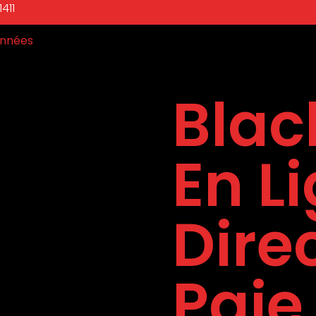
411
nnées
Blac
En L
Dire
Paie