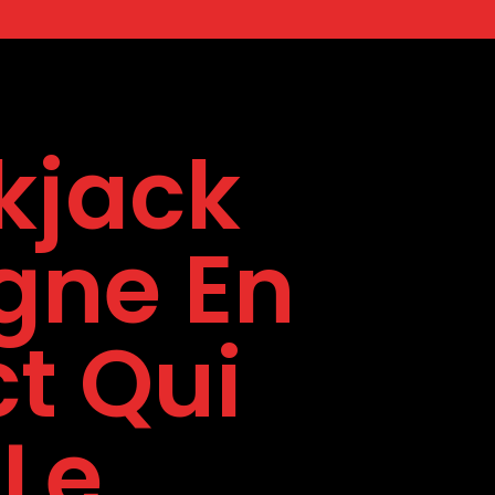
kjack
igne En
ct Qui
 Le