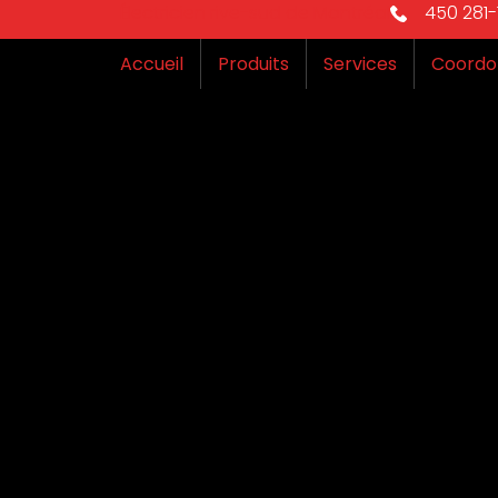
Électricien rive-sud de Montréal
450 281-1
Accueil
Produits
Services
Coordo