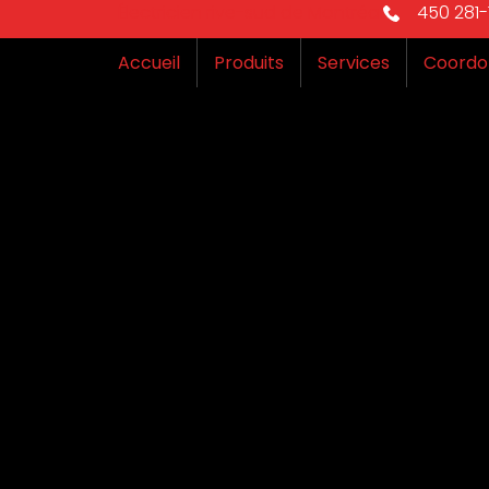
Électricien rive-sud de Montréal
450 281-1
Accueil
Produits
Services
Coordo