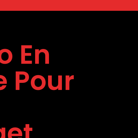
o En
e Pour
get