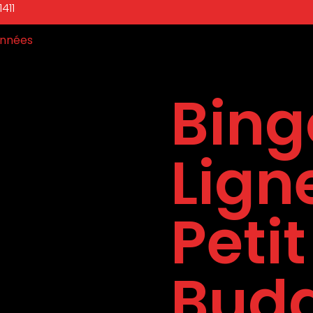
411
nnées
Bing
Lign
Petit
Bud